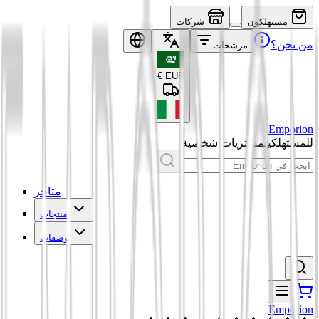
مستهلكون
شركات
من نحن؟
مرشحات
€
EUR
Emporion
للمستهلكين
مشتريات شخصية
متاجر
منتجات
وصفات
Emporion