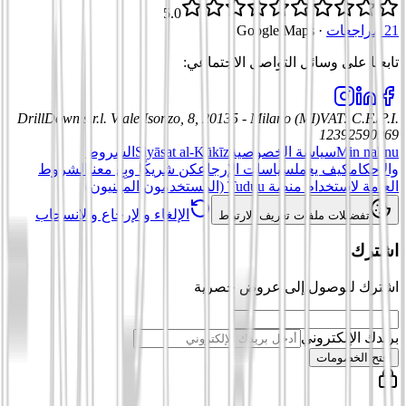
5.0
21 مراجعات
·
Google Maps
تابعنا على وسائل التواصل الاجتماعي
:
DrillDown s.r.l.
Viale Isonzo, 8, 20135 - Milano (MI)
VAT
:
C.F./P.I.
12392590969
Min nahnu
سياسة الخصوصية
Siyāsat al-Kūkīz
الشروط
والأحكام
كيف يعمل
سياسات الإرجاع
كن شريكًا وبِع معنا
الشروط
العامة لاستخدام منصة Tuduu (المستخدمون المهنيون)
الإلغاء والإرجاع والانسحاب
تفضيلات ملفات تعريف الارتباط
اشترك
اشترك للوصول إلى عروض حصرية
بريدك الإلكتروني
افتح الخصومات