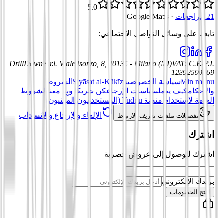
5.0
21 مراجعات
·
Google Maps
تابعنا على وسائل التواصل الاجتماعي
:
DrillDown s.r.l.
Viale Isonzo, 8, 20135 - Milano (MI)
VAT
:
C.F./P.I.
12392590969
Min nahnu
سياسة الخصوصية
Siyāsat al-Kūkīz
الشروط
والأحكام
كيف يعمل
سياسات الإرجاع
كن شريكًا وبِع معنا
الشروط
العامة لاستخدام منصة Tuduu (المستخدمون المهنيون)
الإلغاء والإرجاع والانسحاب
تفضيلات ملفات تعريف الارتباط
اشترك
اشترك للوصول إلى عروض حصرية
بريدك الإلكتروني
افتح الخصومات