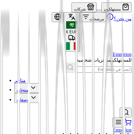
مستهلكون
شركات
من نحن؟
مرشحات
€
EUR
Emporion
للمستهلكين
مشتريات شخصية
متاجر
منتجات
وصفات
Emporion