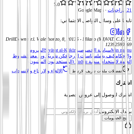
5.0
21 مراجعات
·
Google Maps
تابعنا على وسائل التواصل الاجتماعي
:
DrillDown s.r.l.
Viale Isonzo, 8, 20135 - Milano (MI)
VAT
:
C.F./P.I.
12392590969
Min nahnu
سياسة الخصوصية
Siyāsat al-Kūkīz
الشروط
والأحكام
كيف يعمل
سياسات الإرجاع
كن شريكًا وبِع معنا
الشروط
العامة لاستخدام منصة Tuduu (المستخدمون المهنيون)
الإلغاء والإرجاع والانسحاب
تفضيلات ملفات تعريف الارتباط
اشترك
اشترك للوصول إلى عروض حصرية
بريدك الإلكتروني
افتح الخصومات