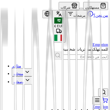
مستهلكون
شركات
من نحن؟
مرشحات
€
EUR
Emporion
للمستهلكين
مشتريات شخصية
متاجر
منتجات
وصفات
Emporion