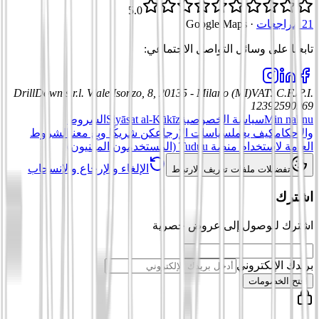
5.0
21 مراجعات
·
Google Maps
تابعنا على وسائل التواصل الاجتماعي
:
DrillDown s.r.l.
Viale Isonzo, 8, 20135 - Milano (MI)
VAT
:
C.F./P.I.
12392590969
Min nahnu
سياسة الخصوصية
Siyāsat al-Kūkīz
الشروط
والأحكام
كيف يعمل
سياسات الإرجاع
كن شريكًا وبِع معنا
الشروط
العامة لاستخدام منصة Tuduu (المستخدمون المهنيون)
الإلغاء والإرجاع والانسحاب
تفضيلات ملفات تعريف الارتباط
اشترك
اشترك للوصول إلى عروض حصرية
بريدك الإلكتروني
افتح الخصومات