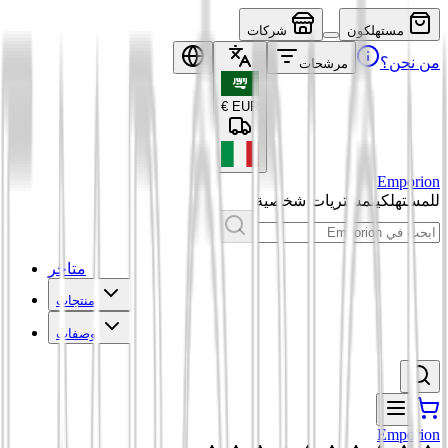
مستهلكون
شركات
من نحن؟
مرشحات
€
EUR
Emporion
للمستهلكين
مشتريات شخصية
متاجر
منتجات
وصفات
Emporion