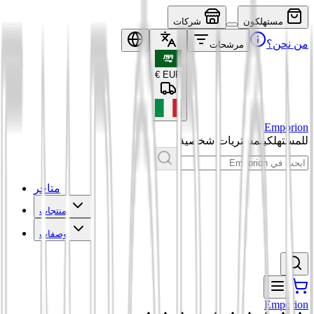
مستهلكون
شركات
من نحن؟
مرشحات
€
EUR
Emporion
للمستهلكين
مشتريات شخصية
متاجر
منتجات
وصفات
Emporion