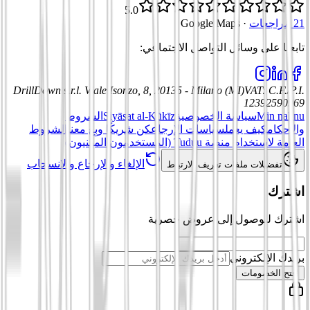
5.0
21 مراجعات
·
Google Maps
تابعنا على وسائل التواصل الاجتماعي
:
DrillDown s.r.l.
Viale Isonzo, 8, 20135 - Milano (MI)
VAT
:
C.F./P.I.
12392590969
Min nahnu
سياسة الخصوصية
Siyāsat al-Kūkīz
الشروط
والأحكام
كيف يعمل
سياسات الإرجاع
كن شريكًا وبِع معنا
الشروط
العامة لاستخدام منصة Tuduu (المستخدمون المهنيون)
الإلغاء والإرجاع والانسحاب
تفضيلات ملفات تعريف الارتباط
اشترك
اشترك للوصول إلى عروض حصرية
بريدك الإلكتروني
افتح الخصومات