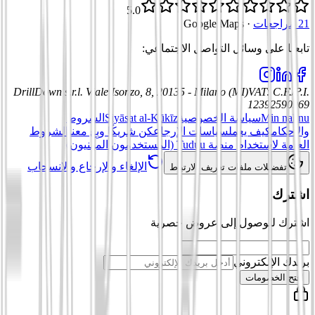
5.0
21 مراجعات
·
Google Maps
تابعنا على وسائل التواصل الاجتماعي
:
DrillDown s.r.l.
Viale Isonzo, 8, 20135 - Milano (MI)
VAT
:
C.F./P.I.
12392590969
Min nahnu
سياسة الخصوصية
Siyāsat al-Kūkīz
الشروط
والأحكام
كيف يعمل
سياسات الإرجاع
كن شريكًا وبِع معنا
الشروط
العامة لاستخدام منصة Tuduu (المستخدمون المهنيون)
الإلغاء والإرجاع والانسحاب
تفضيلات ملفات تعريف الارتباط
اشترك
اشترك للوصول إلى عروض حصرية
بريدك الإلكتروني
افتح الخصومات