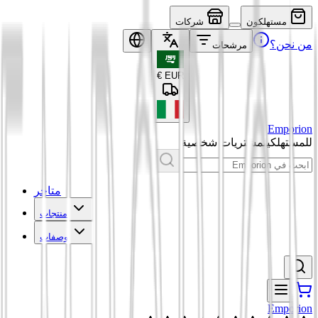
مستهلكون
شركات
من نحن؟
مرشحات
€
EUR
Emporion
للمستهلكين
مشتريات شخصية
متاجر
منتجات
وصفات
Emporion