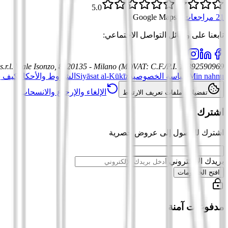
5.0
21 مراجعات
·
Google Maps
تابعنا على وسائل التواصل الاجتماعي
:
.r.l.
Viale Isonzo, 8, 20135 - Milano (MI)
VAT
:
C.F./P.I. 12392590969
Min nahnu
سياسة الخصوصية
Siyāsat al-Kūkīz
الشروط والأحكام
كيف ي
الإلغاء والإرجاع والانسحاب
تفضيلات ملفات تعريف الارتباط
اشترك
اشترك للوصول إلى عروض حصرية
بريدك الإلكتروني
افتح الخصومات
مدفوعات آمنة