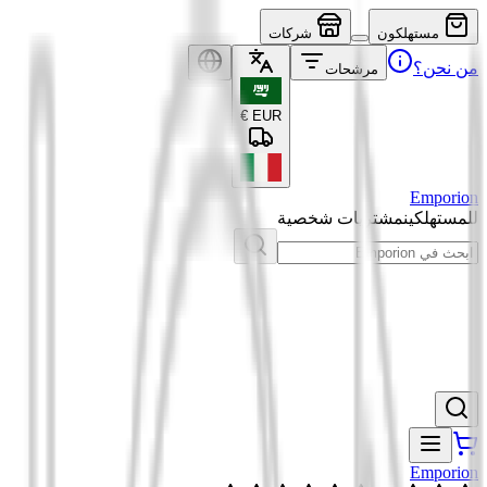
مستهلكون
شركات
من نحن؟
مرشحات
€
EUR
Emporion
للمستهلكين
مشتريات شخصية
Emporion