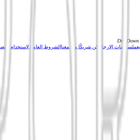
DrillDown s
عمل
سياسات الإرجاع
كن شريكًا وبِع معنا
الشروط العامة لاستخدام منصة Tuduu (المستخدمون المهني