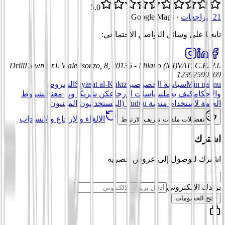
5.0
21 مراجعات
·
Google Maps
تابعنا على وسائل التواصل الاجتماعي
:
DrillDown s.r.l.
Viale Isonzo, 8, 20135 - Milano (MI)
VAT
:
C.F./P.I.
12392590969
Min nahnu
سياسة الخصوصية
Siyāsat al-Kūkīz
الشروط
والأحكام
كيف يعمل
سياسات الإرجاع
كن شريكًا وبِع معنا
الشروط
العامة لاستخدام منصة Tuduu (المستخدمون المهنيون)
الإلغاء والإرجاع والانسحاب
تفضيلات ملفات تعريف الارتباط
اشترك
اشترك للوصول إلى عروض حصرية
بريدك الإلكتروني
افتح الخصومات