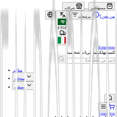
مستهلكون
شركات
من نحن؟
مرشحات
€
EUR
Emporion
للمستهلكين
مشتريات شخصية
متاجر
منتجات
وصفات
Emporion