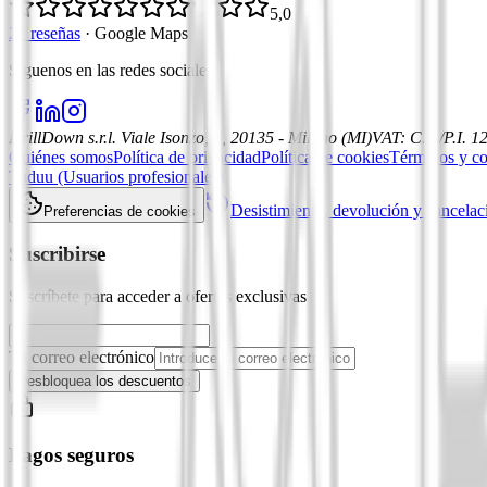
5,0
21 reseñas
·
Google Maps
Síguenos en las redes sociales
:
DrillDown s.r.l.
Viale Isonzo, 8, 20135 - Milano (MI)
VAT
:
C.F./P.I. 
Quiénes somos
Política de privacidad
Política de cookies
Términos y co
Tuduu (Usuarios profesionales)
Desistimiento, devolución y cancelac
Preferencias de cookies
Suscribirse
Suscríbete para acceder a ofertas exclusivas
Tu correo electrónico
Desbloquea los descuentos
Pagos seguros