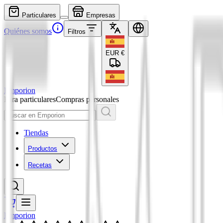
Particulares
Empresas
Quiénes somos
Filtros
EUR
€
Emporion
Para particulares
Compras personales
Tiendas
Productos
Recetas
Emporion