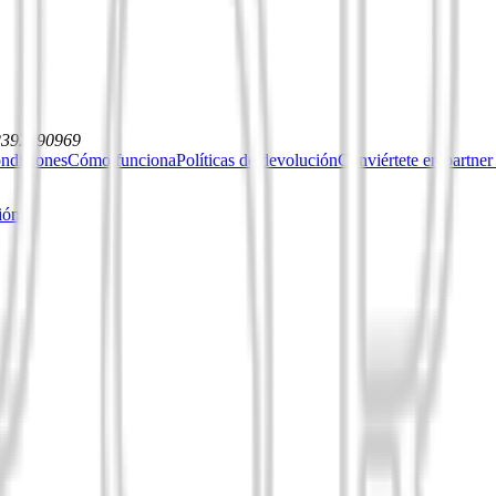
12392590969
ndiciones
Cómo funciona
Políticas de devolución
Conviértete en partner
ión