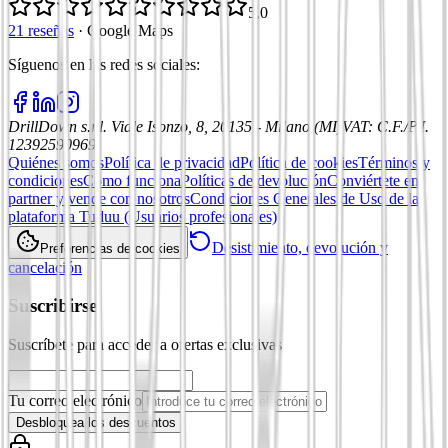
5,0
21 reseñas
·
Google Maps
Síguenos en las redes sociales
:
DrillDown s.r.l.
Viale Isonzo, 8, 20135 - Milano (MI)
VAT
:
C.F./P.I.
12392590969
Quiénes somos
Política de privacidad
Política de cookies
Términos y
condiciones
Cómo funciona
Políticas de devolución
Conviértete en
partner y vende con nosotros
Condiciones Generales de Uso de la
plataforma Tuduu (Usuarios profesionales)
Desistimiento, devolución y
Preferencias de cookies
cancelación
Suscribirse
Suscríbete para acceder a ofertas exclusivas
Tu correo electrónico
Desbloquea los descuentos