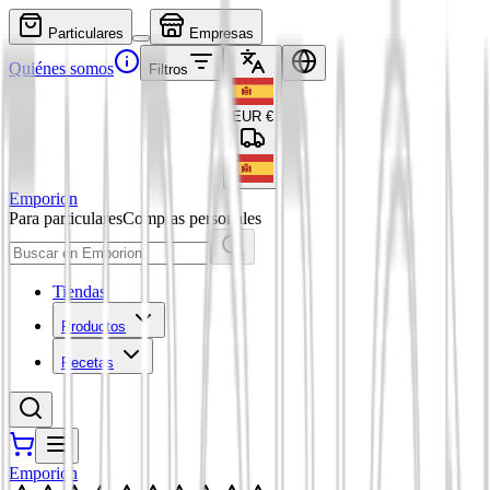
Particulares
Empresas
Quiénes somos
Filtros
EUR
€
Emporion
Para particulares
Compras personales
Tiendas
Productos
Recetas
Emporion