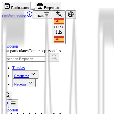
Particulares
Empresas
Quiénes somos
Filtros
EUR
€
Emporion
Para particulares
Compras personales
Tiendas
Productos
Recetas
Emporion