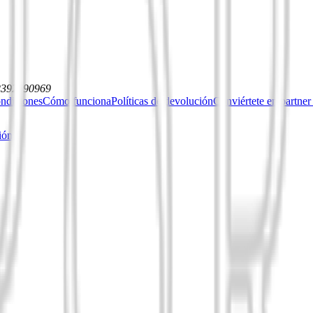
12392590969
ndiciones
Cómo funciona
Políticas de devolución
Conviértete en partner
ión