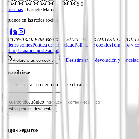
5,0
21 reseñas
·
Google Maps
Síguenos en las redes sociales
:
DrillDown s.r.l.
Viale Isonzo, 8, 20135 - Milano (MI)
VAT
:
C.F./P.I. 
Quiénes somos
Política de privacidad
Política de cookies
Términos y co
Tuduu (Usuarios profesionales)
Desistimiento, devolución y cancelac
Preferencias de cookies
Suscribirse
Suscríbete para acceder a ofertas exclusivas
Tu correo electrónico
Desbloquea los descuentos
Pagos seguros