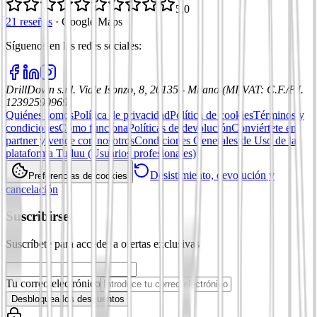
5,0
21 reseñas
·
Google Maps
Síguenos en las redes sociales
:
DrillDown s.r.l.
Viale Isonzo, 8, 20135 - Milano (MI)
VAT
:
C.F./P.I.
12392590969
Quiénes somos
Política de privacidad
Política de cookies
Términos y
condiciones
Cómo funciona
Políticas de devolución
Conviértete en
partner y vende con nosotros
Condiciones Generales de Uso de la
plataforma Tuduu (Usuarios profesionales)
Desistimiento, devolución y
Preferencias de cookies
cancelación
Suscribirse
Suscríbete para acceder a ofertas exclusivas
Tu correo electrónico
Desbloquea los descuentos