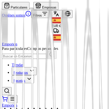
Particulares
Empresas
Quiénes somos
Filtros
EUR
€
Emporion
Para particulares
Compras personales
Tiendas
Productos
Recetas
Emporion