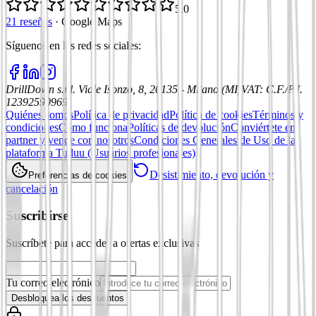
5,0
21 reseñas
·
Google Maps
Síguenos en las redes sociales
:
DrillDown s.r.l.
Viale Isonzo, 8, 20135 - Milano (MI)
VAT
:
C.F./P.I.
12392590969
Quiénes somos
Política de privacidad
Política de cookies
Términos y
condiciones
Cómo funciona
Políticas de devolución
Conviértete en
partner y vende con nosotros
Condiciones Generales de Uso de la
plataforma Tuduu (Usuarios profesionales)
Desistimiento, devolución y
Preferencias de cookies
cancelación
Suscribirse
Suscríbete para acceder a ofertas exclusivas
Tu correo electrónico
Desbloquea los descuentos