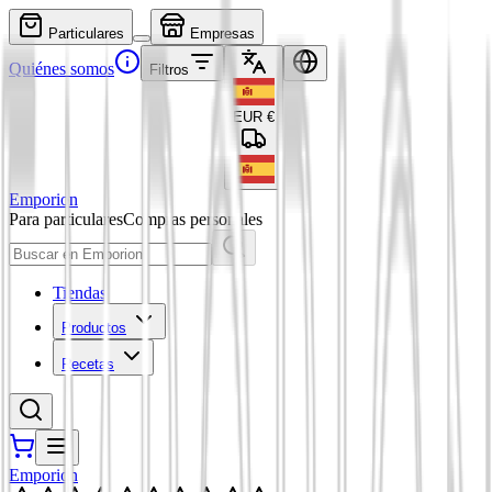
Particulares
Empresas
Quiénes somos
Filtros
EUR
€
Emporion
Para particulares
Compras personales
Tiendas
Productos
Recetas
Emporion