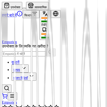
उपभोक्ता
व्यावसायिक
हमारे बारे में
फिल्टर
INR
₹
Emporion
उपभोक्ता के लिए
व्यक्तिगत खरीदारी
दुकानें
उत्पाद
व्यंजन विधियाँ
Emporion