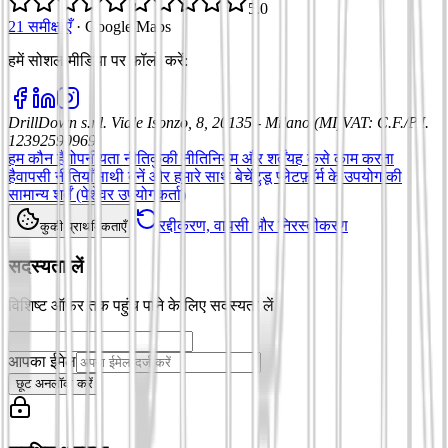
5.0
21 समीक्षाएँ
·
Google Maps
हमें सोशल मीडिया पर फॉलो करें
:
DrillDown s.r.l.
Viale Isonzo, 8, 20135 - Milano (MI)
VAT
:
C.F./P.I.
12392590969
हम कौन हैं
गोपनीयता नीति
कुकी नीति
नियम और शर्तें
यह कैसे काम करता
है
वापसी नीतियाँ
साथी बनें और हमारे साथ बेचें
टुडू प्लेटफ़ॉर्म के उपयोग की
सामान्य शर्तें (पेशेवर उपयोगकर्ता)
रद्दीकरण, वापसी और निरस्तीकरण
कुकी प्राथमिकताएँ
सदस्यता लें
विशिष्ट ऑफ़र तक पहुंच पाने के लिए सदस्यता लें
आपका ईमेल
छूट अनलॉक करें