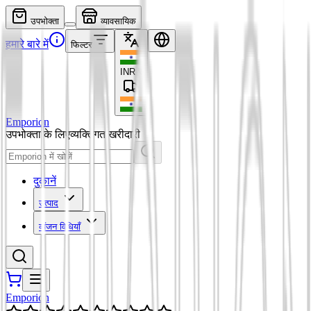
उपभोक्ता
व्यावसायिक
हमारे बारे में
फिल्टर
INR
₹
Emporion
उपभोक्ता के लिए
व्यक्तिगत खरीदारी
दुकानें
उत्पाद
व्यंजन विधियाँ
Emporion