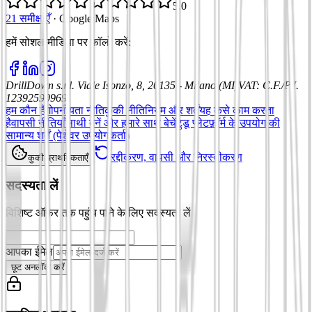
5.0
21 समीक्षाएँ
·
Google Maps
हमें सोशल मीडिया पर फॉलो करें
:
DrillDown s.r.l.
Viale Isonzo, 8, 20135 - Milano (MI)
VAT
:
C.F./P.I.
12392590969
हम कौन हैं
गोपनीयता नीति
कुकी नीति
नियम और शर्तें
यह कैसे काम करता
है
वापसी नीतियाँ
साथी बनें और हमारे साथ बेचें
टुडू प्लेटफ़ॉर्म के उपयोग की
सामान्य शर्तें (पेशेवर उपयोगकर्ता)
रद्दीकरण, वापसी और निरस्तीकरण
कुकी प्राथमिकताएँ
सदस्यता लें
विशिष्ट ऑफ़र तक पहुंच पाने के लिए सदस्यता लें
आपका ईमेल
छूट अनलॉक करें