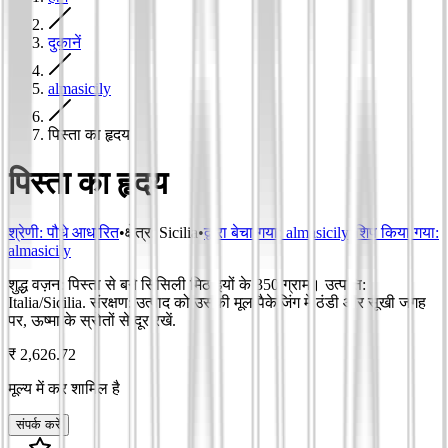
दुकानें
almasicily
पिस्ता का हृदय
पिस्ता का हृदय
श्रेणी
:
पौधे आधारित
•
क्षेत्र
:
Sicilia
•
द्वारा बेचा गया:
almasicily
•
शिप किया गया:
almasicily
शुद्ध वज़न: पिस्ता से बने सिसिली मिठाइयों के 350 ग्राम। उत्पत्ति:
Italia/Sicilia. संरक्षण: उत्पाद को उसकी मूल पैकेजिंग में ठंडी और सूखी जगह
पर, ऊष्मा के स्रोतों से दूर रखें.
₹ 2,626.72
मूल्य में कर शामिल है
संपर्क करें