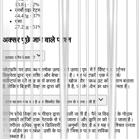
13.8
g
·
12
%
कार्बोहाइड्रेट्स
44.42
g
·
37
%
वसा
27.21
g
·
51
%
अक्सर पूछे जाने वाले प्रश्न
उत्पाद कौन बेचता है?
प्लेटफ़ॉर्म पर उपलब्ध प्रत्येक उत्पाद को उत्पाद पृष्ठ में निर्दिष्ट एक पार्टनर
विक्रेता द्वारा प्रकाशित और बेचा जाता है। यह प्लेटफ़ॉर्म एक मेटासर्च/
मार्केटप्लेस की तरह कार्य करता है: यह खोज और चेकआउट को आसान बनाता
है, लेकिन बिक्री विक्रेता द्वारा की जाती है, जो लेन-देन का धारक बनता है।
कौन सामान भेज रहा है और शिपमेंट किस स्थान से रवाना होती है?
शिपिंग सीधे विक्रेता भागीदार द्वारा संभाली जाती है। पैकेज विक्रेता के गोदाम
या उसकी लॉजिस्टिक नेटवर्क से भेजा जाता है और कूरियर को सौंपा जाता है।
यह तरीका अधिक कुशल डिलिवरी की अनुमति देता है और यह सुनिश्चित करता
है कि ऑर्डर का प्रबंधन उसी के पास हो जिसके पास वास्तविक उत्पाद
उपलब्धता है।