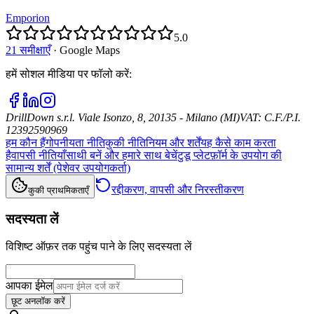
Emporion
5.0
21 समीक्षाएँ
·
Google Maps
हमें सोशल मीडिया पर फॉलो करें
:
DrillDown s.r.l.
Viale Isonzo, 8, 20135 - Milano (MI)
VAT
:
C.F./P.I.
12392590969
हम कौन हैं
गोपनीयता नीति
कुकी नीति
नियम और शर्तें
यह कैसे काम करता
है
वापसी नीतियाँ
साथी बनें और हमारे साथ बेचें
टुडू प्लेटफ़ॉर्म के उपयोग की
सामान्य शर्तें (पेशेवर उपयोगकर्ता)
रद्दीकरण, वापसी और निरस्तीकरण
कुकी प्राथमिकताएँ
सदस्यता लें
विशिष्ट ऑफ़र तक पहुंच पाने के लिए सदस्यता लें
आपका ईमेल
छूट अनलॉक करें