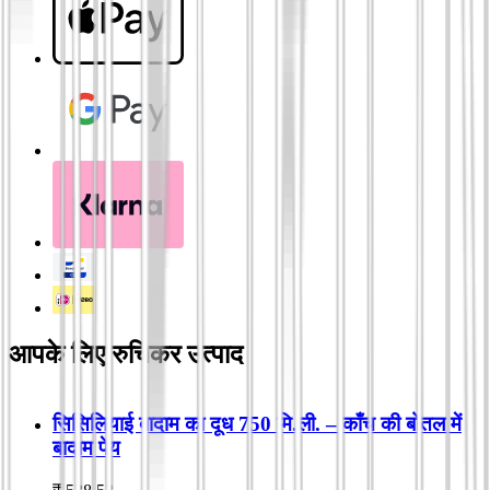
आपके लिए रुचिकर उत्पाद
सिसिलियाई बादाम का दूध 750 मि.ली. – काँच की बोतल में
बादाम पेय