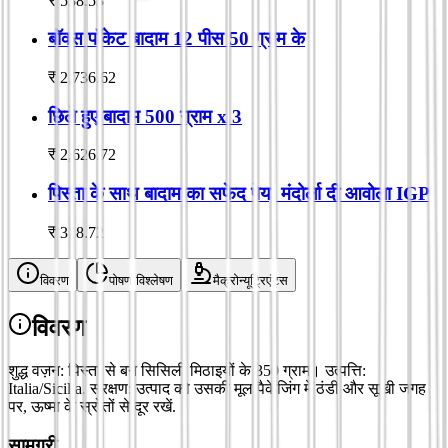
₹
538.53
बॉक्स पॉकेट बादाम 12 पीस 50 ग्राम के
₹
2,736.62
छिले हुए बादाम 500 ग्राम x 3
₹
2,626.72
पिस्ता के साथ बादाम का सफेद पेय, मंदोर्ला दी आवोला IGP
₹
318.72
विवरण
पोषण विश्लेषण
मैक्रोन्यूट्रिएंट्स
विवरण
शुद्ध वज़न: पिस्ता से बने सिसिली मिठाइयों के 350 ग्राम। उत्पत्ति:
Italia/Sicilia. संरक्षण: उत्पाद को उसकी मूल पैकेजिंग में ठंडी और सूखी जगह
पर, ऊष्मा के स्रोतों से दूर रखें.
सामग्री