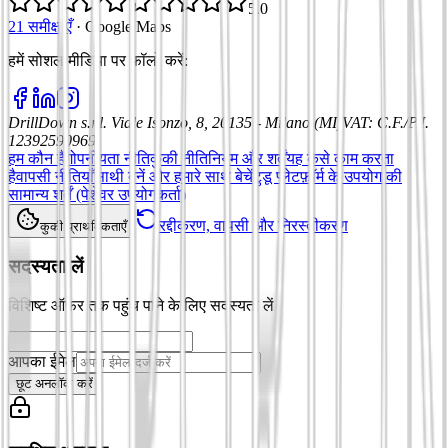
5.0
21 समीक्षाएँ
·
Google Maps
हमें सोशल मीडिया पर फॉलो करें
:
DrillDown s.r.l.
Viale Isonzo, 8, 20135 - Milano (MI)
VAT
:
C.F./P.I.
12392590969
हम कौन हैं
गोपनीयता नीति
कुकी नीति
नियम और शर्तें
यह कैसे काम करता
है
वापसी नीतियाँ
साथी बनें और हमारे साथ बेचें
टुडू प्लेटफ़ॉर्म के उपयोग की
सामान्य शर्तें (पेशेवर उपयोगकर्ता)
रद्दीकरण, वापसी और निरस्तीकरण
कुकी प्राथमिकताएँ
सदस्यता लें
विशिष्ट ऑफ़र तक पहुंच पाने के लिए सदस्यता लें
आपका ईमेल
छूट अनलॉक करें