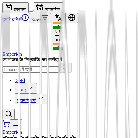
उपभोक्ता
व्यावसायिक
हमारे बारे में
फिल्टर
INR
₹
Emporion
उपभोक्ता के लिए
व्यक्तिगत खरीदारी
दुकानें
उत्पाद
व्यंजन विधियाँ
Emporion