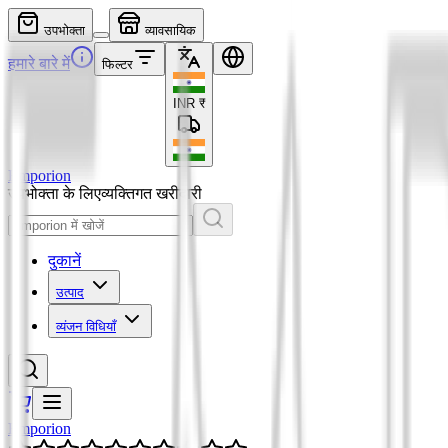
उपभोक्ता
व्यावसायिक
हमारे बारे में
फिल्टर
INR
₹
Emporion
उपभोक्ता के लिए
व्यक्तिगत खरीदारी
दुकानें
उत्पाद
व्यंजन विधियाँ
Emporion