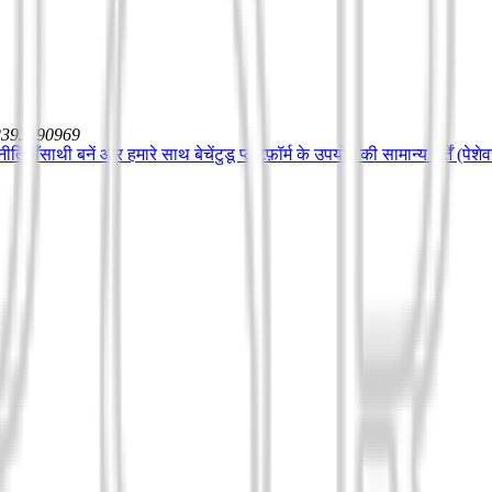
12392590969
ीतियाँ
साथी बनें और हमारे साथ बेचें
टुडू प्लेटफ़ॉर्म के उपयोग की सामान्य शर्तें (पेश