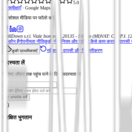
5.0
21 समीक्षाएँ
·
Google Maps
हमें सोशल मीडिया पर फॉलो करें
:
DrillDown s.r.l.
Viale Isonzo, 8, 20135 - Milano (MI)
VAT
:
C.F./P.I. 
हम कौन हैं
गोपनीयता नीति
कुकी नीति
नियम और शर्तें
यह कैसे काम करता है
वापसी न
रद्दीकरण, वापसी और निरस्तीकरण
कुकी प्राथमिकताएँ
सदस्यता लें
विशिष्ट ऑफ़र तक पहुंच पाने के लिए सदस्यता लें
आपका ईमेल
छूट अनलॉक करें
सुरक्षित भुगतान