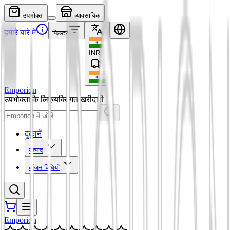
उपभोक्ता
व्यावसायिक
हमारे बारे में
फिल्टर
INR
₹
Emporion
उपभोक्ता के लिए
व्यक्तिगत खरीदारी
दुकानें
उत्पाद
व्यंजन विधियाँ
Emporion