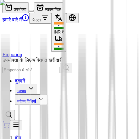
उपभोक्ता
व्यावसायिक
हमारे बारे में
फिल्टर
INR
₹
Emporion
उपभोक्ता के लिए
व्यक्तिगत खरीदारी
दुकानें
उत्पाद
व्यंजन विधियाँ
होम