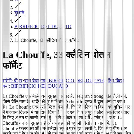
दुकानें
BIRRIFICIO DEL DUCATO
La Chouffe, 33 क्लैटिन बोतल फॉर्मेट
La Chouffe, 33 क्लैटिन बोतल
फॉर्मेट
श्रेणी
:
बीयर
•
द्वारा बेचा गया:
BIRRIFICIO DEL DUCATO
•
शिप किया
गया:
BIRRIFICIO DEL DUCATO
La Chouffe एक बेल्जियन सुनहरी बियर है, Belgian Strong Ale शैली की,
जिसे बेल्जियम के आर्देन क्षेत्र में स्थित Achouffe ब्रुअरी द्वारा बनाया जाता
है। La Chouffe एक प्रतिष्ठित बियर है, जिसने बेल्जियन बियर को दुनिया भर
में पहचान दिलाने में योगदान दिया है। यह अपनी फलयुक्त और मसालेदार स्वाद
के लिए अलग पहचानी जाती है। इसे अकेले या साथ में आनंद लें। रूप: La
Chouffe का रंग सुनहरा है और यह हल्की धुंधली होती है। नाक में, La
Chouffe फलयुक्त और मसालेदार सुगंध प्रस्तुत करती है, जिसमें पुष्पीय और
खट्टे फलों के नोट होते हैं, जो एक नाज़ुक केले की झलक के साथ पूरी तरह मेल