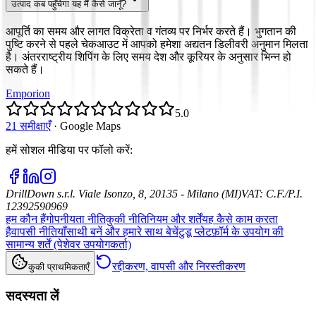
उत्पाद कब पहुँचेगा यह मैं कैसे जानूँ?
आपूर्ति का समय और लागत विक्रेता व गंतव्य पर निर्भर करते हैं। भुगतान की
पुष्टि करने से पहले चेकआउट में आपको हमेशा अद्यतन डिलीवरी अनुमान मिलता
है। अंतरराष्ट्रीय शिपिंग के लिए समय देश और कूरियर के अनुसार भिन्न हो
सकते हैं।
Emporion
5.0
21 समीक्षाएँ
·
Google Maps
हमें सोशल मीडिया पर फॉलो करें
:
DrillDown s.r.l.
Viale Isonzo, 8, 20135 - Milano (MI)
VAT
:
C.F./P.I.
12392590969
हम कौन हैं
गोपनीयता नीति
कुकी नीति
नियम और शर्तें
यह कैसे काम करता
है
वापसी नीतियाँ
साथी बनें और हमारे साथ बेचें
टुडू प्लेटफ़ॉर्म के उपयोग की
सामान्य शर्तें (पेशेवर उपयोगकर्ता)
रद्दीकरण, वापसी और निरस्तीकरण
कुकी प्राथमिकताएँ
सदस्यता लें