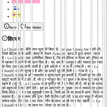
विवरण
पोषण विश्लेषण
विवरण
La Chouffe एक बेल्जियन सुनहरी बियर है, Belgian Strong Ale शैली की,
जिसे बेल्जियम के आर्देन क्षेत्र में स्थित Achouffe ब्रुअरी द्वारा बनाया जाता
है। La Chouffe एक प्रतिष्ठित बियर है, जिसने बेल्जियन बियर को दुनिया भर
में पहचान दिलाने में योगदान दिया है। यह अपनी फलयुक्त और मसालेदार स्वाद
के लिए अलग पहचानी जाती है। इसे अकेले या साथ में आनंद लें। रूप: La
Chouffe का रंग सुनहरा है और यह हल्की धुंधली होती है। नाक में, La
Chouffe फलयुक्त और मसालेदार सुगंध प्रस्तुत करती है, जिसमें पुष्पीय और
खट्टे फलों के नोट होते हैं, जो एक नाज़ुक केले की झलक के साथ पूरी तरह मेल
खाते हैं। मुंह में, La Chouffe ताज़े पुष्पीय नोटों को मिलाती है, जो इसके स्वाद
को बहुत भारी नहीं होने देते। इसका आफ्टरटेस्ट सुखद रूप से मसालेदार (काली
मिर्च) होता है। यह एक बहुमुखी बियर है, जिसे अकेले या साथ में आनंद लिया जा
सकता है। यह सैल्मन और टूना जैसी तैलीय मछलियों, शंख और समुद्री भोजन,
सफेद मांस और वील, तथा नरम पनीर के साथ अच्छी तरह मेल खाती है। La
Chouffe को 6° C तापमान पर परोसा जा सकता है।