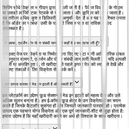
शिपिंग सीधे विक्रेता भागीदार द्वारा संभाली जाती है। पैकेज विक्रेता के गोदाम
या उसकी लॉजिस्टिक नेटवर्क से भेजा जाता है और कूरियर को सौंपा जाता है।
यह तरीका अधिक कुशल डिलिवरी की अनुमति देता है और यह सुनिश्चित करता
है कि ऑर्डर का प्रबंधन उसी के पास हो जिसके पास वास्तविक उत्पाद
उपलब्धता है।
मैं अवयव, एलर्जेन और पोषण संबंधी जानकारी कहाँ देख सकता/सकती हूँ?
प्रोडक्ट पेज पर विक्रेता या निर्माता द्वारा दिए गए डेटा यानी आधिकारिक लेबल
के अनुसार सामग्री, एलर्जन और पोषण संबंधी जानकारी मिलती है। यदि आपकी
एलर्जी या असहिष्णुता है, तो खरीदारी से पहले कृपया पेज को ध्यान से देखें और
विशिष्ट शंकाओं के लिए विक्रेता से संपर्क करें।
क्या उत्पाद वास्तव में मेड इन इटली हैं और असली हैं?
इस प्लेटफ़ॉर्म का उद्देश्य फ़ूड सेक्शन में मेड इन इटली को महत्व देना और उसे
अधिक सुलभ बनाना है। हम ई-कॉमर्स फ़ूड क्षेत्र के उन विक्रेताओं का चयन
करते हैं जिनके कैटलॉग सुसंगत हों और जिनकी जानकारी पारदर्शी हो। प्रत्येक
उत्पाद एक पहचान योग्य विक्रेता और एक पूर्ण जानकारी-शीट से जुड़ा होता है:
हमारा उद्देश्य है कि यहाँ खरीदारी करने का अर्थ हो विश्वास के साथ खरीदना।