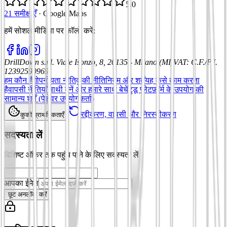
5.0
21 समीक्षाएँ
·
Google Maps
हमें सोशल मीडिया पर फॉलो करें
:
DrillDown s.r.l.
Viale Isonzo, 8, 20135 - Milano (MI)
VAT
:
C.F./P.I.
12392590969
हम कौन हैं
गोपनीयता नीति
कुकी नीति
नियम और शर्तें
यह कैसे काम करता
है
वापसी नीतियाँ
साथी बनें और हमारे साथ बेचें
टुडू प्लेटफ़ॉर्म के उपयोग की
सामान्य शर्तें (पेशेवर उपयोगकर्ता)
रद्दीकरण, वापसी और निरस्तीकरण
कुकी प्राथमिकताएँ
सदस्यता लें
विशिष्ट ऑफ़र तक पहुंच पाने के लिए सदस्यता लें
आपका ईमेल
छूट अनलॉक करें