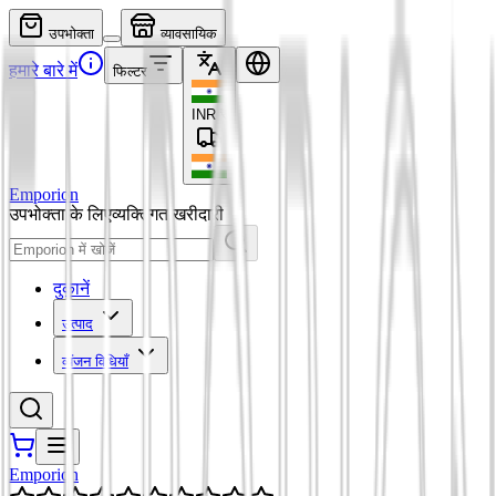
उपभोक्ता
व्यावसायिक
हमारे बारे में
फिल्टर
INR
₹
Emporion
उपभोक्ता के लिए
व्यक्तिगत खरीदारी
दुकानें
उत्पाद
व्यंजन विधियाँ
Emporion