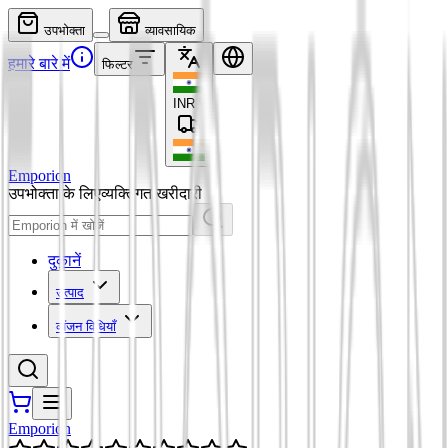
उपभोक्ता
व्यावसायिक
हमारे बारे में
फिल्टर
INR
₹
Emporion
उपभोक्ता के लिए
व्यक्तिगत खरीदारी
दुकानें
उत्पाद
व्यंजन विधियाँ
Emporion