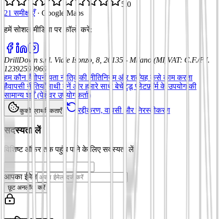
5.0
21 समीक्षाएँ
·
Google Maps
हमें सोशल मीडिया पर फॉलो करें
:
DrillDown s.r.l.
Viale Isonzo, 8, 20135 - Milano (MI)
VAT
:
C.F./P.I.
12392590969
हम कौन हैं
गोपनीयता नीति
कुकी नीति
नियम और शर्तें
यह कैसे काम करता
है
वापसी नीतियाँ
साथी बनें और हमारे साथ बेचें
टुडू प्लेटफ़ॉर्म के उपयोग की
सामान्य शर्तें (पेशेवर उपयोगकर्ता)
रद्दीकरण, वापसी और निरस्तीकरण
कुकी प्राथमिकताएँ
सदस्यता लें
विशिष्ट ऑफ़र तक पहुंच पाने के लिए सदस्यता लें
आपका ईमेल
छूट अनलॉक करें