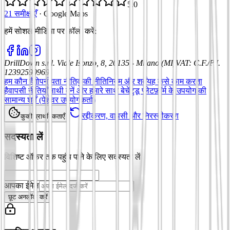
5.0
21 समीक्षाएँ
·
Google Maps
हमें सोशल मीडिया पर फॉलो करें
:
DrillDown s.r.l.
Viale Isonzo, 8, 20135 - Milano (MI)
VAT
:
C.F./P.I.
12392590969
हम कौन हैं
गोपनीयता नीति
कुकी नीति
नियम और शर्तें
यह कैसे काम करता
है
वापसी नीतियाँ
साथी बनें और हमारे साथ बेचें
टुडू प्लेटफ़ॉर्म के उपयोग की
सामान्य शर्तें (पेशेवर उपयोगकर्ता)
रद्दीकरण, वापसी और निरस्तीकरण
कुकी प्राथमिकताएँ
सदस्यता लें
विशिष्ट ऑफ़र तक पहुंच पाने के लिए सदस्यता लें
आपका ईमेल
छूट अनलॉक करें