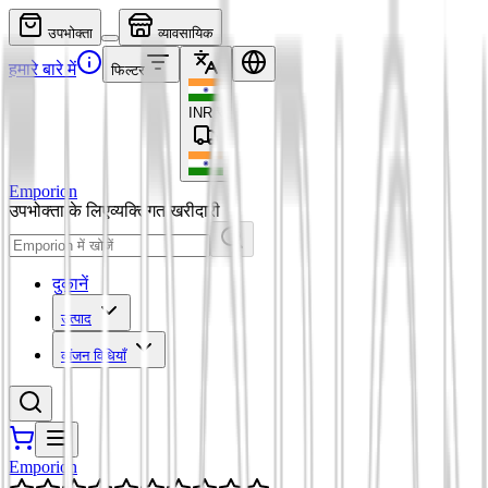
उपभोक्ता
व्यावसायिक
हमारे बारे में
फिल्टर
INR
₹
Emporion
उपभोक्ता के लिए
व्यक्तिगत खरीदारी
दुकानें
उत्पाद
व्यंजन विधियाँ
Emporion