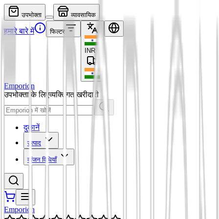
उपभोक्ता
व्यावसायिक
हमारे बारे में
फिल्टर
INR
₹
Emporion
उपभोक्ता के लिए
व्यक्तिगत खरीदारी
दुकानें
उत्पाद
व्यंजन विधियाँ
Emporion