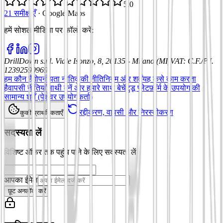
5.0
21 समीक्षाएँ
·
Google Maps
हमें सोशल मीडिया पर फॉलो करें
:
DrillDown s.r.l.
Viale Isonzo, 8, 20135 - Milano (MI)
VAT
:
C.F./P.I.
12392590969
हम कौन हैं
गोपनीयता नीति
कुकी नीति
नियम और शर्तें
यह कैसे काम करता
है
वापसी नीतियाँ
साथी बनें और हमारे साथ बेचें
टुडू प्लेटफ़ॉर्म के उपयोग की
सामान्य शर्तें (पेशेवर उपयोगकर्ता)
रद्दीकरण, वापसी और निरस्तीकरण
कुकी प्राथमिकताएँ
सदस्यता लें
विशिष्ट ऑफ़र तक पहुंच पाने के लिए सदस्यता लें
आपका ईमेल
छूट अनलॉक करें