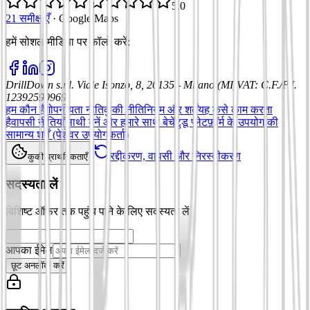
5.0
21 समीक्षाएँ
·
Google Maps
हमें सोशल मीडिया पर फॉलो करें
:
DrillDown s.r.l.
Viale Isonzo, 8, 20135 - Milano (MI)
VAT
:
C.F./P.I.
12392590969
हम कौन हैं
गोपनीयता नीति
कुकी नीति
नियम और शर्तें
यह कैसे काम करता
है
वापसी नीतियाँ
साथी बनें और हमारे साथ बेचें
टुडू प्लेटफ़ॉर्म के उपयोग की
सामान्य शर्तें (पेशेवर उपयोगकर्ता)
रद्दीकरण, वापसी और निरस्तीकरण
कुकी प्राथमिकताएँ
सदस्यता लें
विशिष्ट ऑफ़र तक पहुंच पाने के लिए सदस्यता लें
आपका ईमेल
छूट अनलॉक करें