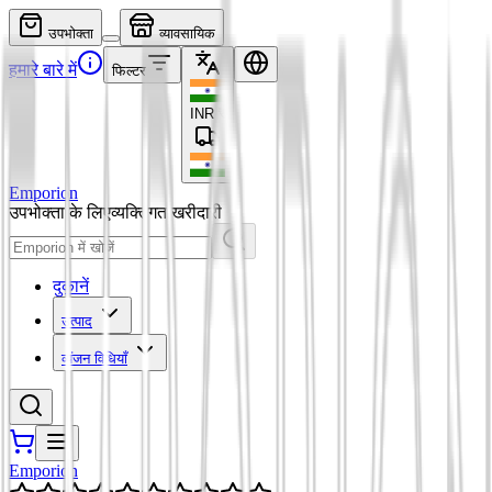
उपभोक्ता
व्यावसायिक
हमारे बारे में
फिल्टर
INR
₹
Emporion
उपभोक्ता के लिए
व्यक्तिगत खरीदारी
दुकानें
उत्पाद
व्यंजन विधियाँ
Emporion