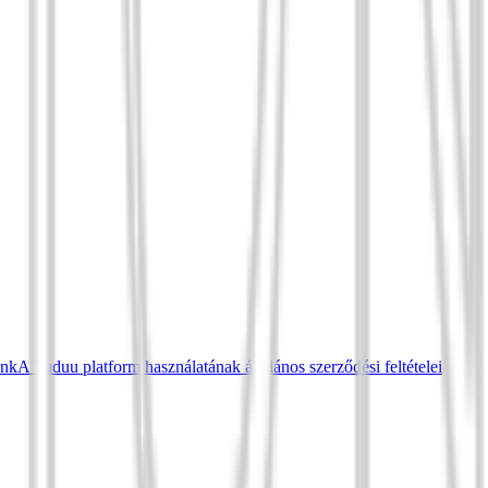
ünk
A Tuduu platform használatának általános szerződési feltételei