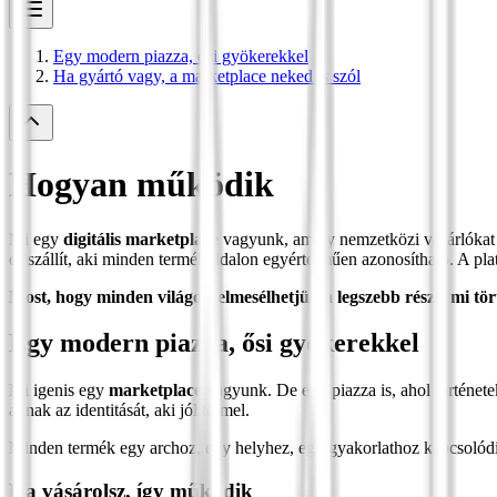
Egy modern piazza, ősi gyökerekkel
Ha gyártó vagy, a marketplace neked is szól
Hogyan működik
Mi egy
digitális marketplace
vagyunk, amely nemzetközi vásárlókat kö
és szállít, aki minden termékoldalon egyértelműen azonosítható. A pla
Most, hogy minden világos, elmesélhetjük a legszebb részt: mi tö
Egy modern piazza, ősi gyökerekkel
Mi igenis egy
marketplace
vagyunk. De egy piazza is, ahol története
annak az identitását, aki jól termel.
Minden termék egy archoz, egy helyhez, egy gyakorlathoz kapcsolódik
Ha vásárolsz, így működik