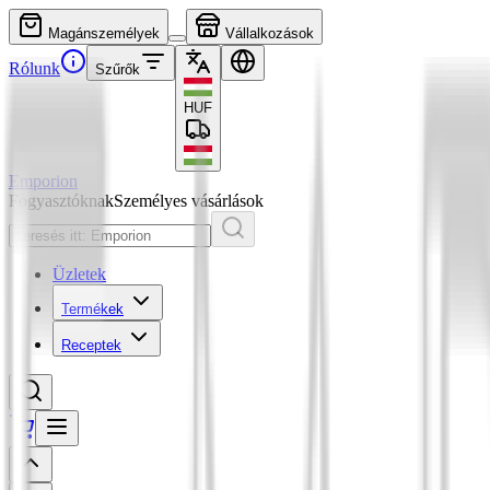
Magánszemélyek
Vállalkozások
Rólunk
Szűrők
HUF
Emporion
Fogyasztóknak
Személyes vásárlások
Üzletek
Termékek
Receptek