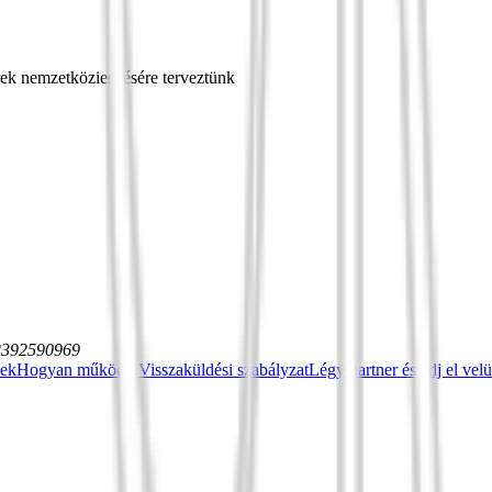
rek nemzetköziesítésére terveztünk
12392590969
sek
Hogyan működik
Visszaküldési szabályzat
Légy partner és adj el vel