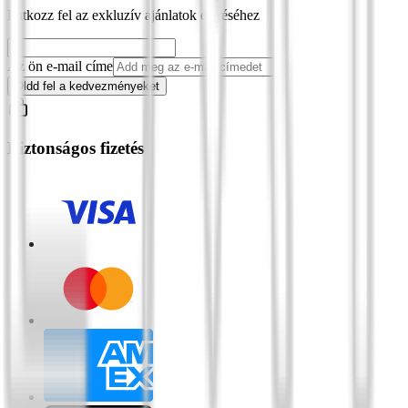
Iratkozz fel az exkluzív ajánlatok eléréséhez
Az ön e-mail címe
Oldd fel a kedvezményeket
Biztonságos fizetés