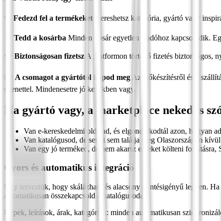
🔍
Fedezd fel a termékeket
Kereshetsz kategória, gyártó vagy inspirá
🛒
Tedd a kosárba
Minden kosár egyetlen eladóhoz kapcsolódik. Egysz
💳
Biztonságosan fizetsz
A platformon történő fizetés biztonságos, n
📦
A csomagot a gyártótól kapod meg
Az előkészítésről és a szállí
üzenettel. Mindenesetre jó kezekben vagy.
Ha gyártó vagy, a marketplace neked is szó
Van e-kereskedelmi oldalad, és elgondolkodtál azon, hogyan ad
Van katalógusod, de senki sem találja meg Olaszországon kívül
Van egy jó terméked, de nem akarsz ezreket költeni fordításra, S
Gyors és automatikus integráció
Úgy terveztük, hogy skálázható és alacsony érintésigényű legyen. 
automatikusan összekapcsold a katalógusodat.
Képek, leírások, árak, kategóriák: minden automatikusan szinkronizáló