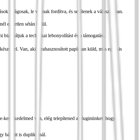
ások világosak, le vannak fordítva, és segítenek a választásban.
él egyetlen sétán belül.
biztosítjuk a technikai lebonyolítást és a támogatást.
készül el. Van, aki újrahasznosított papírban küld, más egy kis
kereskedelmed van, elég telepítened a pluginünket, hogy
y bármit is duplikálnál.