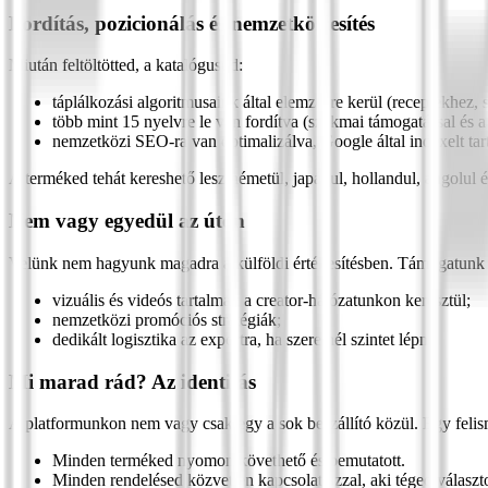
Fordítás, pozicionálás és nemzetköziesítés
Miután feltöltötted, a katalógusod:
táplálkozási algoritmusaink által elemzésre kerül (receptekhez,
több mint 15 nyelvre le van fordítva (szakmai támogatással és a
nemzetközi SEO-ra van optimalizálva, Google által indexelt t
A terméked tehát kereshető lesz németül, japánul, hollandul, angolul
Nem vagy egyedül az úton
Velünk nem hagyunk magadra a külföldi értékesítésben. Támogatunk a 
vizuális és videós tartalmak a creator-hálózatunkon keresztül;
nemzetközi promóciós stratégiák;
dedikált logisztika az exportra, ha szeretnél szintet lépni.
Mi marad rád? Az identitás
A platformunkon nem vagy csak egy a sok beszállító közül. Egy felisme
Minden terméked nyomon követhető és bemutatott.
Minden rendelésed közvetlen kapcsolat azzal, aki téged választo