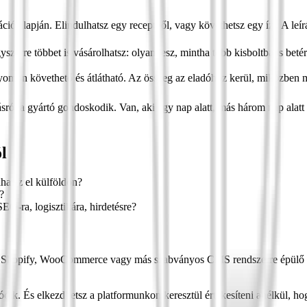
ció alapján. Elindulhatsz egy receptből, vagy követhetsz egy ízt. A leír
erre többet is vásárolhatsz: olyan lesz, mintha több kisboltba is betérn
yomon követhető és átlátható. Az összeg az eladóhoz kerül, miközben mi 
tásról a gyártó gondoskodik. Van, aki egy nap alatt, más három nap alatt 
l
hatsz el külföldön?
?
EO-ra, logisztikára, hirdetésre?
Ha Shopify, WooCommerce vagy más szabványos CMS rendszerre épülő e-
dik. És elkezdhetsz a platformunkon keresztül értékesíteni anélkül, hog