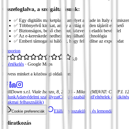
Összefoglalva, a szolgáltatásunk:
✅ Egy digitális marketplace, amelyet a Made in Italy élelmisze
✅ Többnyelvű kirakat, amely a világ minden tájáról elérhető
✅ Biztonságos, belső checkout, közvetlen eladói bevétellel
✅ Az e-kereskedelmedhez integrálható technológia
✅ Emberi támogatási hálózat, hogy fellendítse az exportodat
Emporion
5,0
21 értékelés
·
Google Maps
Kövess minket a közösségi oldalakon
:
DrillDown s.r.l.
Viale Isonzo, 8, 20135 - Milano (MI)
VAT
:
C.F./P.I. 
Rólunk
Adatvédelmi szabályzat
Cookie-szabályzat
Feltételek és kiköté
(szakmai felhasználók)
Elállás, visszaküldés és lemondás
Cookie preferenciák
Feliratkozás