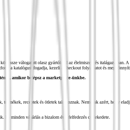
t össze válogatott olasz gyártókkal az élelmiszer- és italágazatban. A
tform a katalógust fogadja, kezeli a checkout folyamatot és megkönnyíti
rténik, amikor belépsz a marketplace-ünkbe.
k, termékek, receptek és ötletek találkoznak. Nemcsak azért, hogy elad
. És minden vásárlás a bizalom és a felfedezés cselekedete.