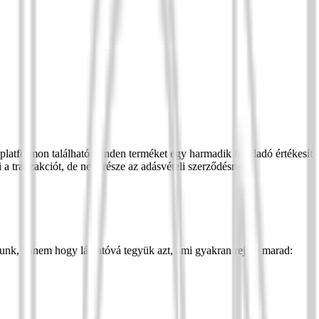
 platformon található minden terméket egy harmadik fél eladó értékesít
 a tranzakciót, de nem része az adásvételi szerződésnek.
junk, hanem hogy láthatóvá tegyük azt, ami gyakran rejtve marad: