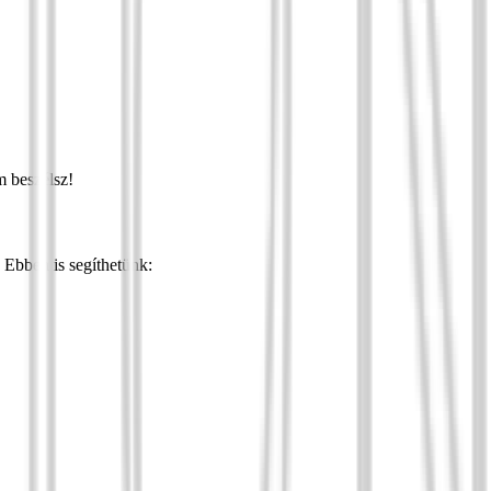
m beszélsz!
 Ebben is segíthetünk: