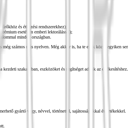
 szűrőkhöz és étkezési rendszerekhez);
 prémium esetében emberi lektorálással);
artalommal minden országban.
 és még számos más nyelven. Még akkor is, ha te ezek közül egyiken se
kezdeti szakaszban, eszközöket és segítséget adunk az értékesítéshez.
rhető gyártó vagy, névvel, történettel, sajátosságokkal és értékekkel.
tt.