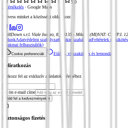
5,0
21 értékelés
·
Google Maps
Kövess minket a közösségi oldalakon
:
DrillDown s.r.l.
Viale Isonzo, 8, 20135 - Milano (MI)
VAT
:
C.F./P.I. 
Rólunk
Adatvédelmi szabályzat
Cookie-szabályzat
Feltételek és kiköté
(szakmai felhasználók)
Elállás, visszaküldés és lemondás
Cookie preferenciák
Feliratkozás
Iratkozz fel az exkluzív ajánlatok eléréséhez
Az ön e-mail címe
Oldd fel a kedvezményeket
Biztonságos fizetés