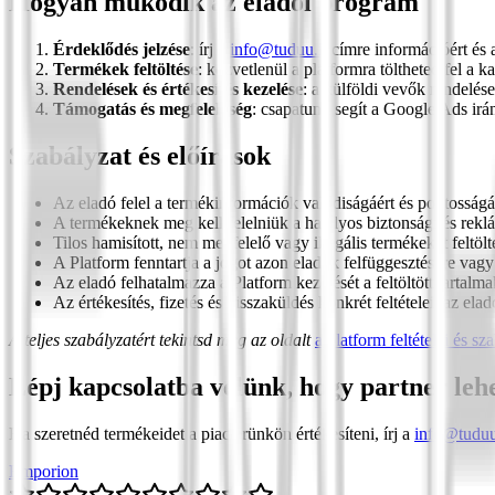
Hogyan működik az eladói program
Érdeklődés jelzése
: írj a
info@tuduu.it
címre információért és a 
Termékek feltöltése
: közvetlenül a platformra töltheted fel a k
Rendelések és értékesítés kezelése
: a külföldi vevők rendelése
Támogatás és megfelelőség
: csapatunk segít a Google Ads irá
Szabályzat és előírások
Az eladó felel a termékinformációk valódiságáért és pontosságá
A termékeknek meg kell felelniük a hatályos biztonsági és rekl
Tilos hamisított, nem megfelelő vagy illegális termékeket feltölt
A Platform fenntartja a jogot azon eladók felfüggesztésére vagy 
Az eladó felhatalmazza a Platform kezelését a feltöltött tartal
Az értékesítés, fizetés és visszaküldés konkrét feltételeit az ela
A teljes szabályzatért tekintsd meg az oldalt
a platform feltételei és sz
Lépj kapcsolatba velünk, hogy partner leh
Ha szeretnéd termékeidet a piacterünkön értékesíteni, írj a
info@tuduu
Emporion