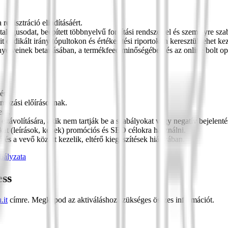
regisztráció elindításáért.
atalógusodat, beépített többnyelvű fordítási rendszerrel és személyre sza
it dedikált irányítópultokon és értékesítési riportokon keresztül lehet kez
nyelveinek betartásában, a termékfeed minőségében és az online bolt op
ért.
ámozási előírásoknak.
eni.
eltávolítására, akik nem tartják be a szabályokat vagy negatív bejelent
makat (leírások, képek) promóciós és SEO célokra használni.
dó és a vevő között kezelik, eltérő kiegészítések hiányában.
abályzata
ess
.it
címre. Megkapod az aktiváláshoz szükséges összes információt.