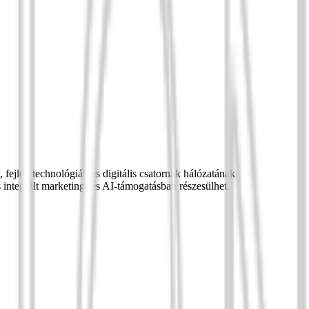
ejlett technológiák és digitális csatornák hálózatának
s integrált marketing- és AI-támogatásban részesülhet.