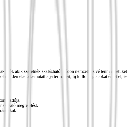
k szól, akik szeretnék skálázható módon nemzetközivé tenni üzletüket, f
l minden eladó bemutathatja termékeit, új külföldi piacokat érhet el, é
zonteladója.
nak való megfelelést.
rásokkal.