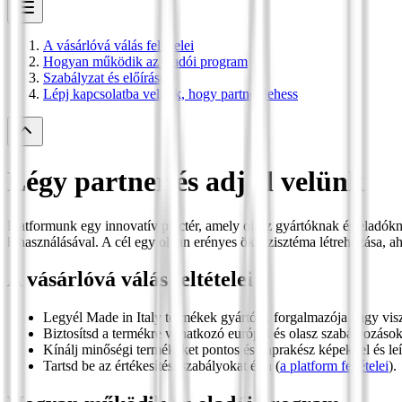
A vásárlóvá válás feltételei
Hogyan működik az eladói program
Szabályzat és előírások
Lépj kapcsolatba velünk, hogy partner lehess
Légy partner és adj el velünk
Platformunk egy innovatív piactér, amely olasz gyártóknak és eladókna
kihasználásával. A cél egy olyan erényes ökoszisztéma létrehozása, aho
A vásárlóvá válás feltételei
Legyél Made in Italy termékek gyártója, forgalmazója vagy vis
Biztosítsd a termékre vonatkozó európai és olasz szabályozások
Kínálj minőségi termékeket pontos és naprakész képekkel és leí
Tartsd be az értékesítési szabályokat és a (
a platform feltételei
).