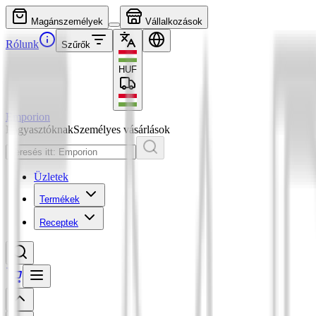
Magánszemélyek
Vállalkozások
Rólunk
Szűrők
HUF
Emporion
Fogyasztóknak
Személyes vásárlások
Üzletek
Termékek
Receptek