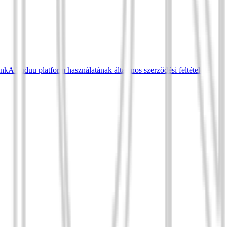
ünk
A Tuduu platform használatának általános szerződési feltételei