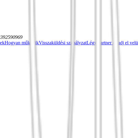
12392590969
sek
Hogyan működik
Visszaküldési szabályzat
Légy partner és adj el vel