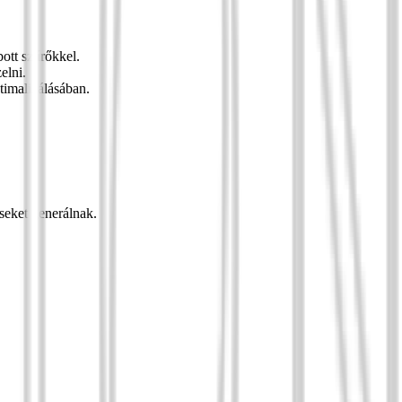
bott szűrőkkel.
elni.
timalizálásában.
éseket generálnak.