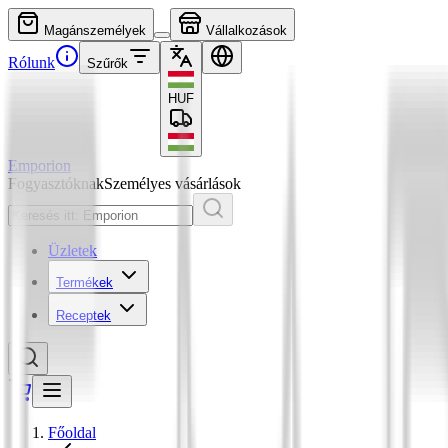
Magánszemélyek
Vállalkozások
Rólunk
Szűrők
HUF
Emporion
Fogyasztóknak
Személyes vásárlások
Üzletek
Termékek
Receptek
Főoldal