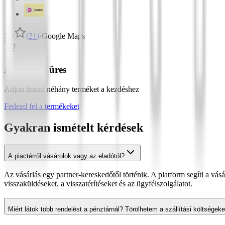
5,0
(
21
)
·
Google Maps
A kosarad üres
Adjon hozzá néhány terméket a kezdéshez
Fedezd fel a termékeket
Gyakran ismételt kérdések
A piactérről vásárolok vagy az eladótól?
Az vásárlás egy partner-kereskedőtől történik. A platform segíti a vásár
visszaküldéseket, a visszatérítéseket és az ügyfélszolgálatot.
Miért látok több rendelést a pénztárnál? Törölhetem a szállítási költségeke