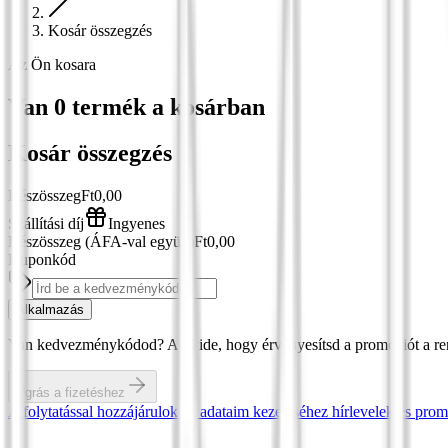
Kosár összegzés
Az Ön kosara
Van
0
termék a kosárban
Kosár összegzés
Részösszeg
Ft0,00
Szállítási díj
Ingyenes
Részösszeg
(ÁFA-val együtt)
Ft0,00
Kuponkód
Alkalmazás
Van kedvezménykódod? Add ide, hogy érvényesítsd a promóciót a re
Ugrás a fizetéshez
A folytatással hozzájárulok az adataim kezeléséhez hírlevelek és prom