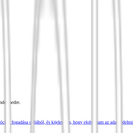
ndelésedre.
óciók fogadása céljából, és kijelentem, hogy elolvastam az adatvédelmi 