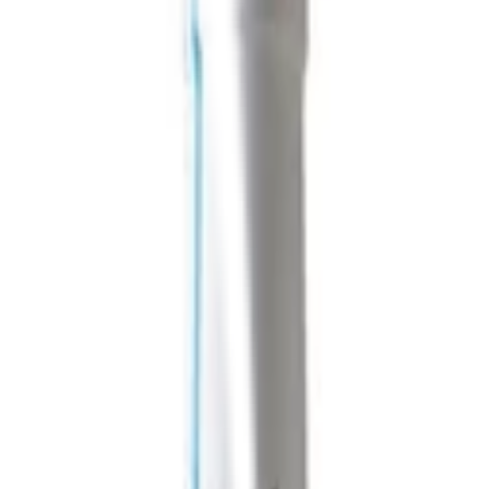
 / 2021)
ict
e Syrah IGT „Autentici” bora tiszta Syrah szőlőből készül, amelyet sze
termékeny talajra talált. Típus: vörös. Osztályozás: Sicilia DOC. Szárma
elett. Ültetvények: alacsony huzalos támrendszerrel művelt szőlőültetvé
felében kézzel szedik. Borkészítés: hagyományos erjesztés héjon áztatás
. Finomítás: palackozás után egy hónapig hőmérséklet-szabályozott pincé
 18 °C. Gasztronómiai párosítás: kiváló ízletes halételekhez, húsételek
n tárolják. Kiszerelés: 75 cl-es palack. Első termelési év: 2019-es szüre