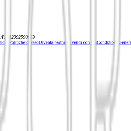
./P.I. 12392590969
ziona
Politiche di reso
Diventa partner e vendi con noi
Condizioni General