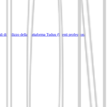
i di Utilizzo della piattaforma Tuduu (Utenti professionali)