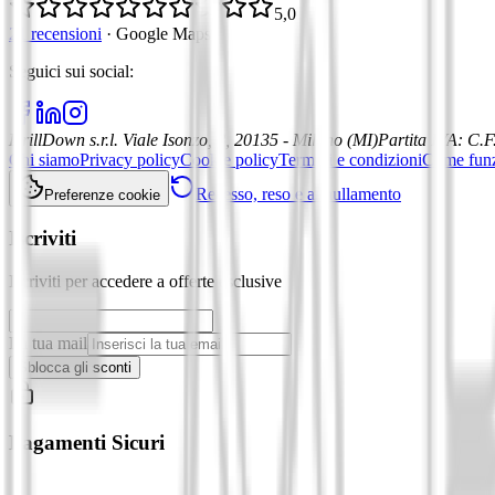
5,0
21 recensioni
·
Google Maps
Seguici sui social
:
DrillDown s.r.l.
Viale Isonzo, 8, 20135 - Milano (MI)
Partita IVA
:
C.F
Chi siamo
Privacy policy
Cookie policy
Termini e condizioni
Come fun
Recesso, reso e annullamento
Preferenze cookie
Iscriviti
Iscriviti per accedere a offerte esclusive
La tua mail
Sblocca gli sconti
Pagamenti Sicuri