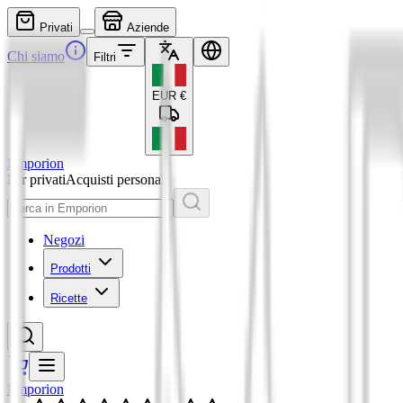
Privati
Aziende
Chi siamo
Filtri
EUR
€
Emporion
Per privati
Acquisti personali
Negozi
Prodotti
Ricette
Emporion