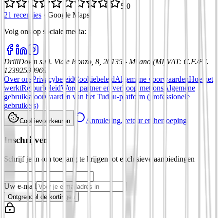
5,0
21 recensies
·
Google Maps
Volg ons op sociale media
:
DrillDown s.r.l.
Viale Isonzo, 8, 20135 - Milano (MI)
VAT
:
C.F./P.I.
12392590969
Over ons
Privacybeleid
Cookiebeleid
Algemene voorwaarden
Hoe het
werkt
Retourbeleid
Word partner en verkoop met ons
Algemene
gebruiksvoorwaarden van het Tuduu-platform (professionele
gebruikers)
Annulering, retour en herroeping
Cookievoorkeuren
Inschrijven
Schrijf je in om toegang te krijgen tot exclusieve aanbiedingen
Uw e-mail
Ontgrendel de kortingen