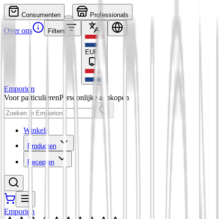
Consumenten
Professionals
Over ons
Filters
EUR
€
Emporion
Voor particulieren
Persoonlijke aankopen
Winkels
Producten
Recepten
Emporion