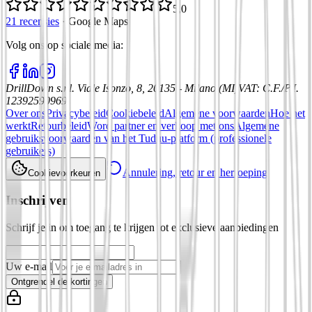
5,0
21 recensies
·
Google Maps
Volg ons op sociale media
:
DrillDown s.r.l.
Viale Isonzo, 8, 20135 - Milano (MI)
VAT
:
C.F./P.I.
12392590969
Over ons
Privacybeleid
Cookiebeleid
Algemene voorwaarden
Hoe het
werkt
Retourbeleid
Word partner en verkoop met ons
Algemene
gebruiksvoorwaarden van het Tuduu-platform (professionele
gebruikers)
Annulering, retour en herroeping
Cookievoorkeuren
Inschrijven
Schrijf je in om toegang te krijgen tot exclusieve aanbiedingen
Uw e-mail
Ontgrendel de kortingen