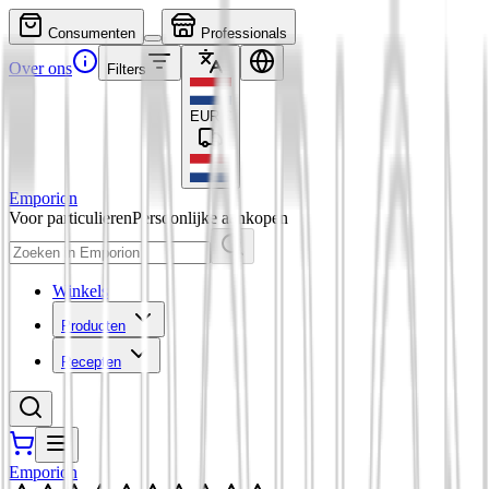
Consumenten
Professionals
Over ons
Filters
EUR
€
Emporion
Voor particulieren
Persoonlijke aankopen
Winkels
Producten
Recepten
Emporion