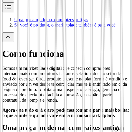
Uma praça moderna, com raízes antigas
Se você é produtor, o marketplace também é para você
Como funciona
Somos um
marketplace digital
que conecta compradores
internacionais com produtores italianos selecionados no setor de
food & beverage. Cada produto presente na plataforma é vendido e
enviado por um vendedor terceiro, claramente identificado em cada
página de produto. A plataforma hospeda o catálogo, gerencia o
processo de checkout e facilita a transação, mas não é parte
contratual da compra e venda.
Agora que tudo está claro, podemos contar a parte mais bonita:
o que acontece quando você entra no nosso marketplace.
Uma praça moderna, com raízes antigas