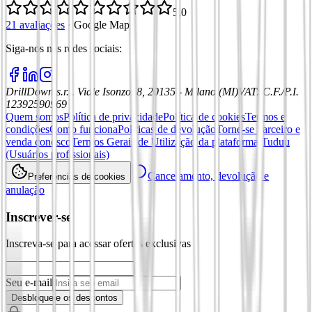
5,0
21 avaliações
·
Google Maps
Siga-nos nas redes sociais
:
DrillDown s.r.l.
Viale Isonzo, 8, 20135 - Milano (MI)
VAT
:
C.F./P.I.
12392590969
Quem somos
Política de privacidade
Política de cookies
Termos e
condições
Como funciona
Políticas de devolução
Torne-se parceiro e
venda conosco
Termos Gerais de Utilização da plataforma Tuduu
(Usuários profissionais)
Cancelamento, devolução e
Preferências de cookies
anulação
Inscrever-se
Inscreva-se para acessar ofertas exclusivas
Seu e-mail
Desbloqueie os descontos