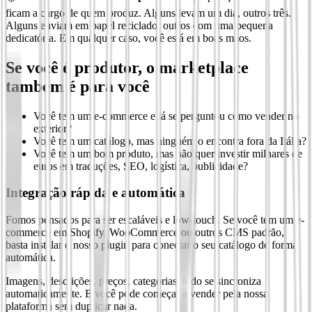
ficam a cargo de quem produz. Alguns levam um dia, outros três.
Alguns enviam em papel reciclado, outros com uma pequena
dedicatória. Em qualquer caso, você está em boas mãos.
Se você é produtor, o marketplace
também é para você
Você tem um e-commerce e já se perguntou como vender no
exterior?
Você tem um catálogo, mas ninguém o encontra fora da Itália?
Você tem um bom produto, mas não quer investir milhares de
euros em traduções, SEO, logística, publicidade?
Integração rápida e automática
Fomos pensados para ser escaláveis e low-touch. Se você tem um e-
commerce em Shopify, WooCommerce ou outros CMS padrão,
basta instalar o nosso plugin para conectar o seu catálogo de forma
automática.
Imagens, descrições, preços, categorias: tudo se sincroniza
automaticamente. E você pode começar a vender pela nossa
plataforma sem duplicar nada.