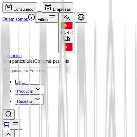
Consumidor
Empresas
Quem somos
Filtros
EUR
€
Emporion
Para particulares
Compras pessoais
Lojas
Produtos
Receitas