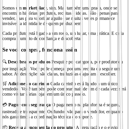
Somos um
marketplace
, sim. Mas também uma praça, onde se
encontram histórias, produtos, receitas e ideias. Não apenas para
vender, mas para valorizar aquilo que muitas vezes permanece
invisível: a identidade de quem produz bem.
Cada produto está ligado a um rosto, um lugar, uma prática. E cada
compra é um ato de confiança e descoberta.
Se você compra, funciona assim
🔍
Descubra os produtos
Pesquise por categoria, por produtor ou
por inspiração. Você pode começar por uma receita ou seguir um
sabor. As descrições são claras, traduzidas e ajudam a escolher.
🛒
Adicione ao carrinho
Cada carrinho está ligado a um único
vendedor. Você também pode comprar mais de um de cada vez: será
como visitar várias lojas em um único passeio.
💳
Pague com segurança
O pagamento na plataforma é seguro,
rastreado e transparente. Os fundos vão para o vendedor, enquanto
nós garantimos a coordenação técnica e o suporte.
📦
Receba a encomenda do produtor
A preparação e o envio