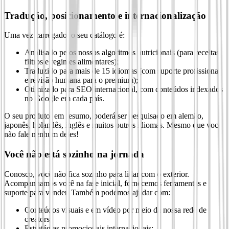
Tradução, posicionamento e internacionalização
Uma vez carregado, o seu catálogo é:
Analisado pelos nossos algoritmos nutricionais (para receitas,
filtros e regimes alimentares);
Traduzido para mais de 15 idiomas (com suporte profissional
e revisão humana para o premium);
Otimizado para SEO internacional, com conteúdos indexados
no Google em cada país.
O seu produto, em resumo, poderá ser pesquisado em alemão,
japonês, holandês, inglês e muitos outros idiomas. Mesmo que você
não fale nenhum deles!
Você não está sozinho na jornada
Conosco, você não fica sozinho para lidar com o exterior.
Acompanhamos você na fase inicial, fornecemos ferramentas e
suporte para vender. Também podemos ajudar com:
Conteúdos visuais e em vídeo por meio da nossa rede de
creators;
Estratégias promocionais internacionais;