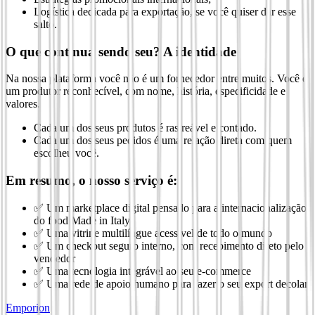
Logística dedicada para exportação, se você quiser dar esse
salto.
O que continua sendo seu? A identidade
Na nossa plataforma você não é um fornecedor entre muitos. Você é
um produtor reconhecível, com nome, história, especificidade e
valores.
Cada um dos seus produtos é rastreável e contado.
Cada um dos seus pedidos é uma relação direta com quem
escolheu você.
Em resumo, o nosso serviço é:
✅ Um marketplace digital pensado para a internacionalização
do food Made in Italy
✅ Uma vitrine multilíngue acessível de todo o mundo
✅ Um checkout seguro interno, com recebimento direto pelo
vendedor
✅ Uma tecnologia integrável ao seu e-commerce
✅ Uma rede de apoio humano para fazer o seu export decolar
Emporion