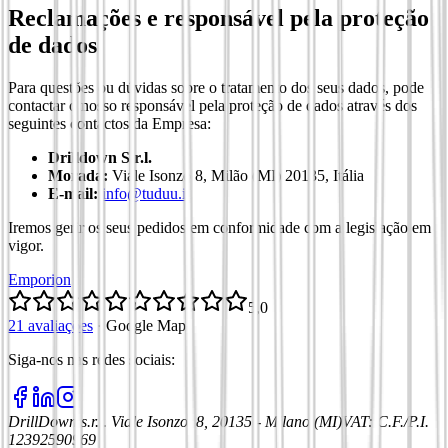
Reclamações e responsável pela proteção
de dados
Para questões ou dúvidas sobre o tratamento dos seus dados, pode
contactar o nosso responsável pela proteção de dados através dos
seguintes contactos da Empresa:
Drilldown S.r.l.
Morada:
Viale Isonzo 8, Milão (MI) 20135, Itália
E-mail:
info@tuduu.it
Iremos gerir os seus pedidos em conformidade com a legislação em
vigor.
Emporion
5,0
21 avaliações
·
Google Maps
Siga-nos nas redes sociais
:
DrillDown s.r.l.
Viale Isonzo, 8, 20135 - Milano (MI)
VAT
:
C.F./P.I.
12392590969