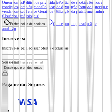
Quem somos
Política de privacidade
Política de cookies
Termos e
condições
Como funciona
Políticas de devolução
Torne-se parceiro e
venda conosco
Termos Gerais de Utilização da plataforma Tuduu
(Usuários profissionais)
Cancelamento, devolução e
Preferências de cookies
anulação
Inscrever-se
Inscreva-se para acessar ofertas exclusivas
Seu e-mail
Desbloqueie os descontos
Pagamentos Seguros