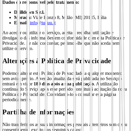
Dados do responsável pelo tratamento:
Drilldown S.r.l.
Morada:
Viale Isonzo 8, Milão (MI) 20135, Itália
E-mail:
info@tuduu.it
Ao aceder ou utilizar o Serviço, aceita a recolha, utilização e
divulgação das informações em conformidade com esta Política de
Privacidade. Se não concordar, pedimos-lhe que não aceda nem
utilize o Serviço.
Alterações à Política de Privacidade
Podemos alterar esta Política de Privacidade a qualquer momento
sem aviso prévio. A versão atualizada será publicada no Serviço e
entrará em vigor
180 dias após a sua publicação
. A utilização
contínua do Serviço após esse período constituirá aceitação da nova
Política de Privacidade. Convidamo-lo a consultar esta página
periodicamente.
Partilha de informações
Não transferimos as suas informações pessoais a terceiros sem o seu
consentimento, exceto nos seguintes casos: