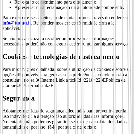
Revogar o consentimento para o tratamento.
Apresentar uma reclamação a uma autoridade competente.
Para exercer esses direitos, pode contactar-nos através do endereço
info@tuduu.it
. Responderemos em conformidade com a lei
aplicável.
Se não nos autorizar a recolher ou processar as informações
necessárias, poderá não conseguir aceder ou utilizar alguns serviços.
Cookies e tecnologias de rastreamento
Para informações detalhadas sobre a utilização de cookies e sobre as
opções disponíveis para gerir as suas preferências, convidamo-lo a
consultar a nossa 3CInternalLink articleId=22104223EPolítica de
Cookies3C/InternalLink3E.
Segurança
Adotamos medidas de segurança adequadas para prevenir a perda, o
uso indevido ou a alteração não autorizada das suas informações.
No entanto, não podemos garantir a segurança absoluta dos dados
transmitidos e, por isso, fá-lo por sua conta e risco.