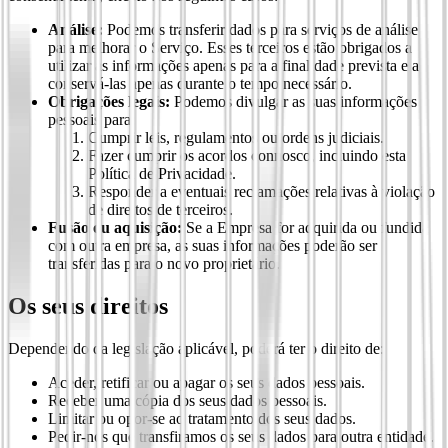
Análise:
Podemos transferir dados para serviços de análise
para melhorar o Serviço. Esses terceiros estão obrigados a
utilizar as informações apenas para a finalidade prevista e a
conservá-las apenas durante o tempo necessário.
Obrigações legais:
Podemos divulgar as suas informações
pessoais para:
Cumprir leis, regulamentos ou ordens judiciais.
Fazer cumprir os acordos connosco, incluindo esta
Política de Privacidade.
Responder a eventuais reclamações relativas à violação
de direitos de terceiros.
Fusão ou aquisição:
Se a Empresa for adquirida ou fundida
com outra empresa, as suas informações poderão ser
transferidas para o novo proprietário.
Os seus direitos
Dependendo da legislação aplicável, poderá ter o direito de:
Aceder, retificar ou apagar os seus dados pessoais.
Receber uma cópia dos seus dados pessoais.
Limitar ou opor-se ao tratamento dos seus dados.
Pedir-nos que transfiramos os seus dados para outra entidade.