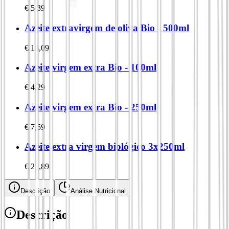
€
5,39
Azeite extravirgem de oliva Bio - 500ml
€
13,09
Azeite virgem extra Bio - 100ml
€
4,29
Azeite virgem extra Bio - 250ml
€
7,59
Azeite extra virgem biológico 3x250ml
€
21,89
Descrição
Análise Nutricional
Descrição