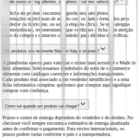
Onde posso ver ingredientes, alergénios e valores nutricionais?
Na ficha do produto encontras ingredientes, alergénios e
informações nutricionais de acordo com os dados fornecidos pelo
vendedor ou fabricante, ou seja, a etiqueta oficial. Se tens alergias
ou intolerâncias, recomendamos que verifiques a ficha com atenção
antes da compra e contactes o vendedor para dúvidas específicas.
Os produtos são realmente Made in Italy e originais?
A plataforma nasceu para valorizar e tornar mais acessível o Made in
Italy alimentar. Selecionamos vendedores do setor de e-commerce
alimentar com catálogos coerentes e informações transparentes.
Cada produto está associado a um vendedor identificável e a uma
ficha informativa completa: queremos que comprar aqui signifique
comprar com confiança.
Como sei quando um produto vai chegar?
Prazos e custos de entrega dependem do vendedor e do destino. No
checkout você sempre encontra a estimativa de entrega atualizada
antes de confirmar o pagamento. Para envios internacionais, os
prazos podem variar conforme o país e a transportadora.