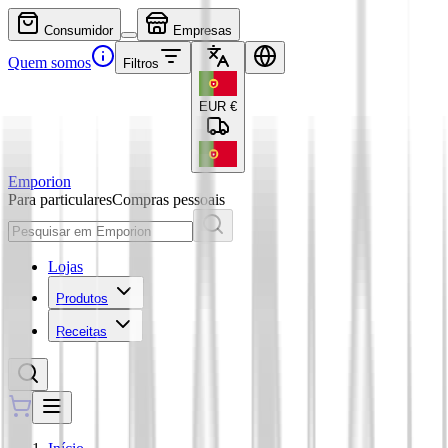
Consumidor
Empresas
Quem somos
Filtros
EUR
€
Emporion
Para particulares
Compras pessoais
Lojas
Produtos
Receitas