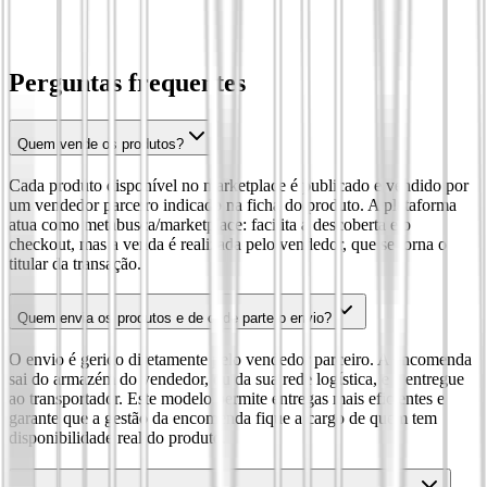
Perguntas frequentes
Quem vende os produtos?
Cada produto disponível no marketplace é publicado e vendido por
um vendedor parceiro indicado na ficha do produto. A plataforma
atua como metabusca/marketplace: facilita a descoberta e o
checkout, mas a venda é realizada pelo vendedor, que se torna o
titular da transação.
Quem envia os produtos e de onde parte o envio?
O envio é gerido diretamente pelo vendedor parceiro. A encomenda
sai do armazém do vendedor, ou da sua rede logística, e é entregue
ao transportador. Este modelo permite entregas mais eficientes e
garante que a gestão da encomenda fique a cargo de quem tem
disponibilidade real do produto.