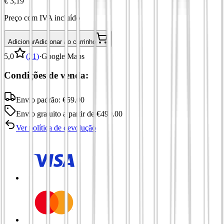
€ 3,19
Preço com IVA incluído
Adicionar
Adicionar ao carrinho
5,0
(
21
)
·
Google Maps
Condições de venda:
Envio padrão:
€
59.00
Envio gratuito
a partir de
€
499.00
Ver política de devolução