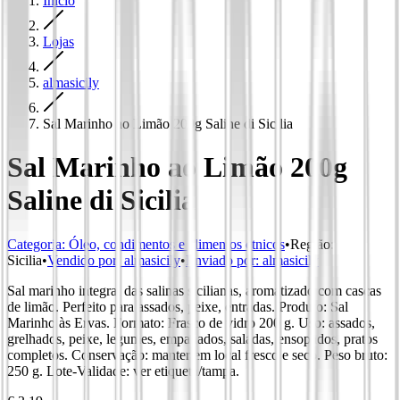
Início
Lojas
almasicily
Sal Marinho ao Limão 200g Saline di Sicilia
Sal Marinho ao Limão 200g
Saline di Sicilia
Categoria
:
Óleo, condimentos e alimentos étnicos
•
Região
:
Sicilia
•
Vendido por:
almasicily
•
Enviado por:
almasicily
Sal marinho integral das salinas sicilianas, aromatizado com cascas
de limão. Perfeito para assados, peixe, entradas. Produto: Sal
Marinho às Ervas. Formato: Frasco de vidro 200 g. Uso: assados,
grelhados, peixe, legumes, empanados, saladas, ensopados, pratos
completos. Conservação: manter em local fresco e seco. Peso bruto:
250 g. Lote-Validade: ver etiqueta/tampa.