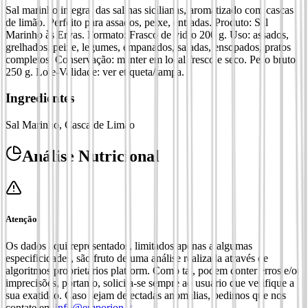
Sal marinho integral das salinas sicilianas, aromatizado com cascas
de limão. Perfeito para assados, peixe, entradas. Produto: Sal
Marinho às Ervas. Formato: Frasco de vidro 200 g. Uso: assados,
grelhados, peixe, legumes, empanados, saladas, ensopados, pratos
completos. Conservação: manter em local fresco e seco. Peso bruto:
250 g. Lote-Validade: ver etiqueta/tampa.
Ingredientes
Sal Marinho, Casca de Limão
Análise Nutricional
Atenção
Os dados aqui representados, limitados apenas a algumas
especificidades, são fruto de uma análise realizada através de
algoritmos proprietários platform. Como tal, podem conter erros e/ou
imprecisões, portanto, solicita-se sempre ao usuário que verifique a
sua exatidão. Caso sejam detectadas anomalias, pedimos que nos
contate em
info@emporion.it