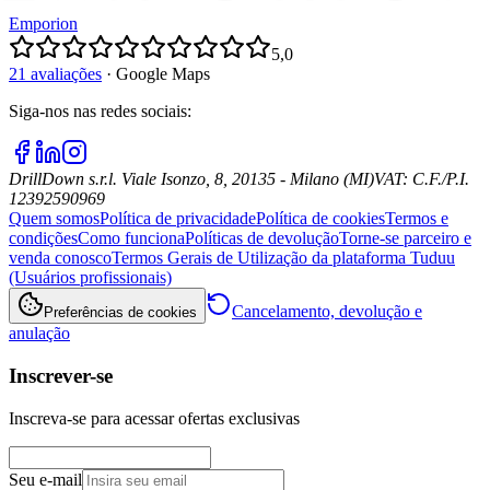
Emporion
5,0
21 avaliações
·
Google Maps
Siga-nos nas redes sociais
:
DrillDown s.r.l.
Viale Isonzo, 8, 20135 - Milano (MI)
VAT
:
C.F./P.I.
12392590969
Quem somos
Política de privacidade
Política de cookies
Termos e
condições
Como funciona
Políticas de devolução
Torne-se parceiro e
venda conosco
Termos Gerais de Utilização da plataforma Tuduu
(Usuários profissionais)
Cancelamento, devolução e
Preferências de cookies
anulação
Inscrever-se
Inscreva-se para acessar ofertas exclusivas
Seu e-mail