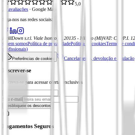
5,0
21 avaliações
·
Google Maps
Siga-nos nas redes sociais
:
DrillDown s.r.l.
Viale Isonzo, 8, 20135 - Milano (MI)
VAT
:
C.F./P.I. 
Quem somos
Política de privacidade
Política de cookies
Termos e cond
profissionais)
Cancelamento, devolução e anulação
Preferências de cookies
Inscrever-se
Inscreva-se para acessar ofertas exclusivas
Seu e-mail
Desbloqueie os descontos
Pagamentos Seguros