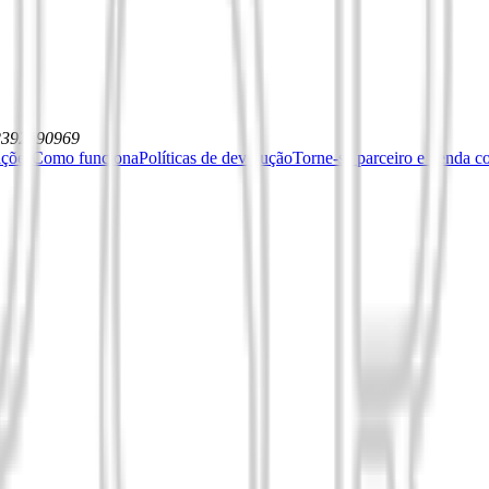
12392590969
ições
Como funciona
Políticas de devolução
Torne-se parceiro e venda c