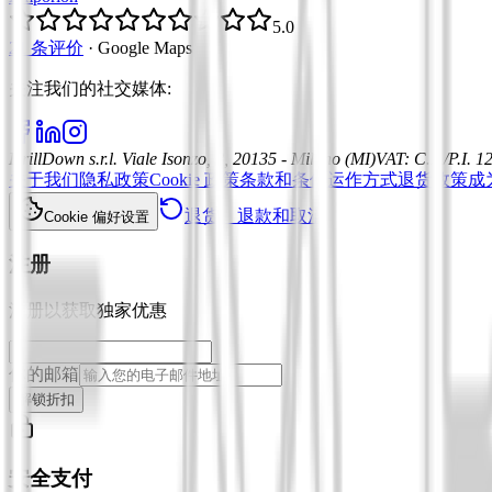
5.0
21 条评价
·
Google Maps
关注我们的社交媒体
:
DrillDown s.r.l.
Viale Isonzo, 8, 20135 - Milano (MI)
VAT
:
C.F./P.I. 
关于我们
隐私政策
Cookie 政策
条款和条件
运作方式
退货政策
成
退货、退款和取消
Cookie 偏好设置
注册
注册以获取独家优惠
你的邮箱
解锁折扣
安全支付