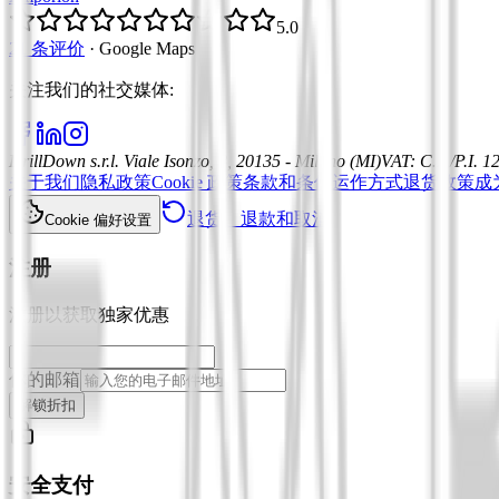
5.0
21 条评价
·
Google Maps
关注我们的社交媒体
:
DrillDown s.r.l.
Viale Isonzo, 8, 20135 - Milano (MI)
VAT
:
C.F./P.I. 
关于我们
隐私政策
Cookie 政策
条款和条件
运作方式
退货政策
成
退货、退款和取消
Cookie 偏好设置
注册
注册以获取独家优惠
你的邮箱
解锁折扣
安全支付