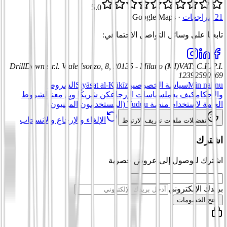
5.0
21 مراجعات
·
Google Maps
تابعنا على وسائل التواصل الاجتماعي
:
DrillDown s.r.l.
Viale Isonzo, 8, 20135 - Milano (MI)
VAT
:
C.F./P.I.
12392590969
Min nahnu
سياسة الخصوصية
Siyāsat al-Kūkīz
الشروط
والأحكام
كيف يعمل
سياسات الإرجاع
كن شريكًا وبِع معنا
الشروط
العامة لاستخدام منصة Tuduu (المستخدمون المهنيون)
الإلغاء والإرجاع والانسحاب
تفضيلات ملفات تعريف الارتباط
اشترك
اشترك للوصول إلى عروض حصرية
بريدك الإلكتروني
افتح الخصومات