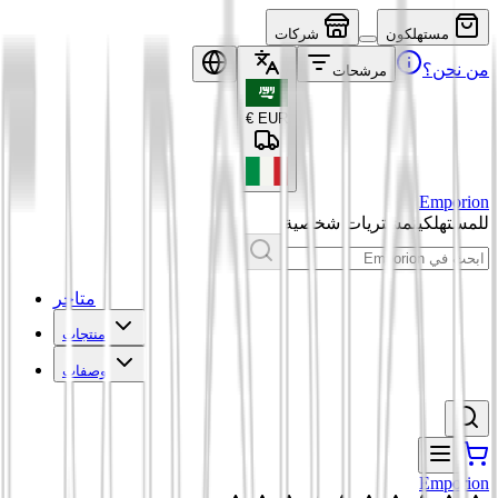
مستهلكون
شركات
من نحن؟
مرشحات
€
EUR
Emporion
للمستهلكين
مشتريات شخصية
متاجر
منتجات
وصفات
Emporion