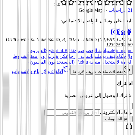
5.0
21 مراجعات
·
Google Maps
تابعنا على وسائل التواصل الاجتماعي
:
DrillDown s.r.l.
Viale Isonzo, 8, 20135 - Milano (MI)
VAT
:
C.F./P.I.
12392590969
Min nahnu
سياسة الخصوصية
Siyāsat al-Kūkīz
الشروط
والأحكام
كيف يعمل
سياسات الإرجاع
كن شريكًا وبِع معنا
الشروط
العامة لاستخدام منصة Tuduu (المستخدمون المهنيون)
الإلغاء والإرجاع والانسحاب
تفضيلات ملفات تعريف الارتباط
اشترك
اشترك للوصول إلى عروض حصرية
بريدك الإلكتروني
افتح الخصومات