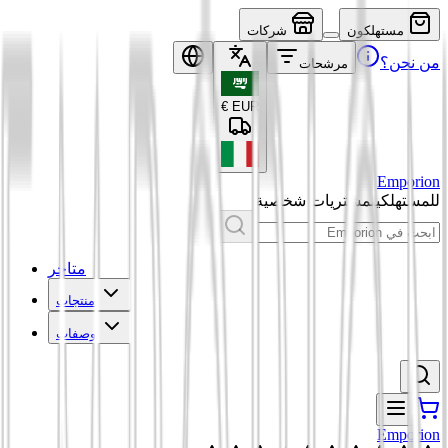
مستهلكون
شركات
من نحن؟
مرشحات
€
EUR
Emporion
للمستهلكين
مشتريات شخصية
متاجر
منتجات
وصفات
Emporion