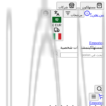
مستهلكون
شركات
من نحن؟
مرشحات
€
EUR
Emporion
للمستهلكين
مشتريات شخصية
Emporion