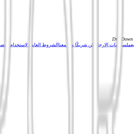
DrillDown s
عمل
سياسات الإرجاع
كن شريكًا وبِع معنا
الشروط العامة لاستخدام منصة Tuduu (المستخدمون المهني