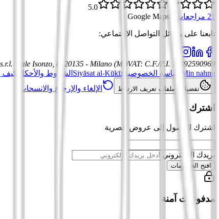
5.0
21 مراجعات
·
Google Maps
تابعنا على وسائل التواصل الاجتماعي
:
.r.l.
Viale Isonzo, 8, 20135 - Milano (MI)
VAT
:
C.F./P.I. 12392590969
Min nahnu
سياسة الخصوصية
Siyāsat al-Kūkīz
الشروط والأحكام
كيف ي
الإلغاء والإرجاع والانسحاب
تفضيلات ملفات تعريف الارتباط
اشترك
اشترك للوصول إلى عروض حصرية
بريدك الإلكتروني
افتح الخصومات
مدفوعات آمنة