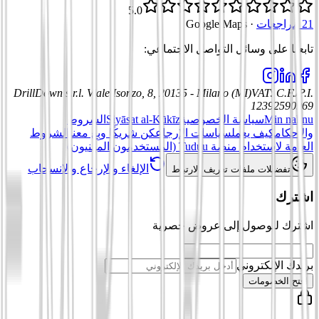
5.0
21 مراجعات
·
Google Maps
تابعنا على وسائل التواصل الاجتماعي
:
DrillDown s.r.l.
Viale Isonzo, 8, 20135 - Milano (MI)
VAT
:
C.F./P.I.
12392590969
Min nahnu
سياسة الخصوصية
Siyāsat al-Kūkīz
الشروط
والأحكام
كيف يعمل
سياسات الإرجاع
كن شريكًا وبِع معنا
الشروط
العامة لاستخدام منصة Tuduu (المستخدمون المهنيون)
الإلغاء والإرجاع والانسحاب
تفضيلات ملفات تعريف الارتباط
اشترك
اشترك للوصول إلى عروض حصرية
بريدك الإلكتروني
افتح الخصومات