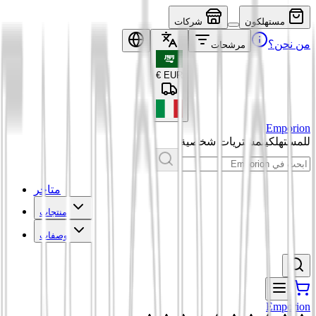
مستهلكون
شركات
من نحن؟
مرشحات
€
EUR
Emporion
للمستهلكين
مشتريات شخصية
متاجر
منتجات
وصفات
Emporion