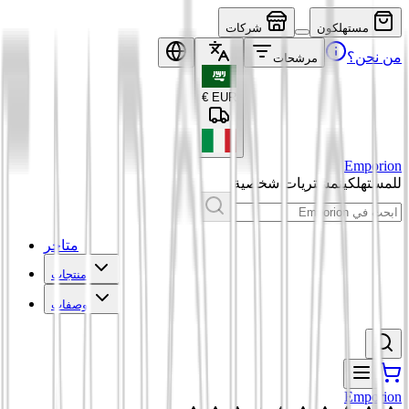
مستهلكون
شركات
من نحن؟
مرشحات
€
EUR
Emporion
للمستهلكين
مشتريات شخصية
متاجر
منتجات
وصفات
Emporion