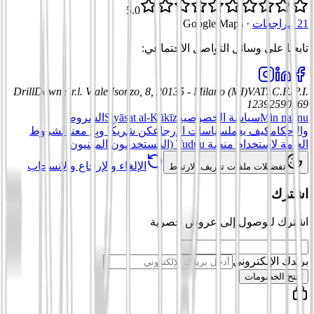
5.0
21 مراجعات
·
Google Maps
تابعنا على وسائل التواصل الاجتماعي
:
DrillDown s.r.l.
Viale Isonzo, 8, 20135 - Milano (MI)
VAT
:
C.F./P.I.
12392590969
Min nahnu
سياسة الخصوصية
Siyāsat al-Kūkīz
الشروط
والأحكام
كيف يعمل
سياسات الإرجاع
كن شريكًا وبِع معنا
الشروط
العامة لاستخدام منصة Tuduu (المستخدمون المهنيون)
الإلغاء والإرجاع والانسحاب
تفضيلات ملفات تعريف الارتباط
اشترك
اشترك للوصول إلى عروض حصرية
بريدك الإلكتروني
افتح الخصومات