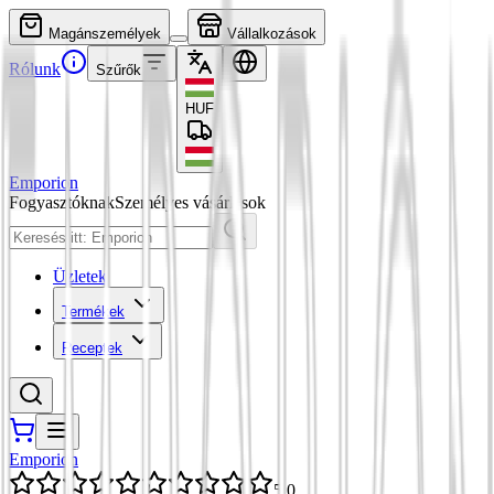
Magánszemélyek
Vállalkozások
Rólunk
Szűrők
HUF
Emporion
Fogyasztóknak
Személyes vásárlások
Üzletek
Termékek
Receptek
Emporion
5,0