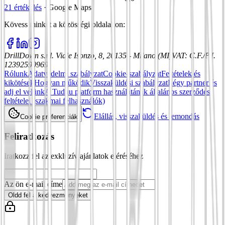
21 értékelés
·
Google Maps
Kövess minket a közösségi oldalakon
:
DrillDown s.r.l.
Viale Isonzo, 8, 20135 - Milano (MI)
VAT
:
C.F./P.I.
12392590969
Rólunk
Adatvédelmi szabályzat
Cookie-szabályzat
Feltételek és
kikötések
Hogyan működik
Visszaküldési szabályzat
Légy partner és
adj el velünk
A Tuduu platform használatának általános szerződési
feltételei (szakmai felhasználók)
Elállás, visszaküldés és lemondás
Cookie preferenciák
Feliratkozás
Iratkozz fel az exkluzív ajánlatok eléréséhez
Az ön e-mail címe
Oldd fel a kedvezményeket