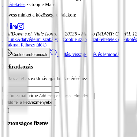
21 értékelés
·
Google Maps
Kövess minket a közösségi oldalakon
:
DrillDown s.r.l.
Viale Isonzo, 8, 20135 - Milano (MI)
VAT
:
C.F./P.I. 
Rólunk
Adatvédelmi szabályzat
Cookie-szabályzat
Feltételek és kiköté
(szakmai felhasználók)
Elállás, visszaküldés és lemondás
Cookie preferenciák
Feliratkozás
Iratkozz fel az exkluzív ajánlatok eléréséhez
Az ön e-mail címe
Oldd fel a kedvezményeket
Biztonságos fizetés