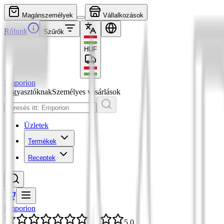
Magánszemélyek
Vállalkozások
Rólunk
Szűrők
HUF
Emporion
Fogyasztóknak
Személyes vásárlások
Üzletek
Termékek
Receptek
Emporion
5,0