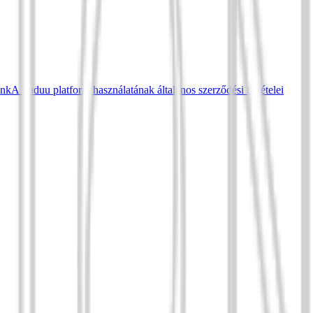
ünk
A Tuduu platform használatának általános szerződési feltételei