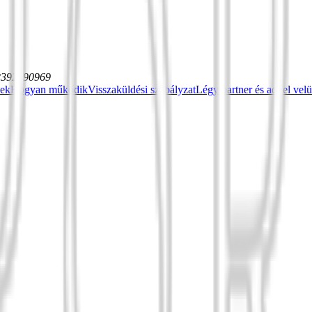
12392590969
sek
Hogyan működik
Visszaküldési szabályzat
Légy partner és adj el vel