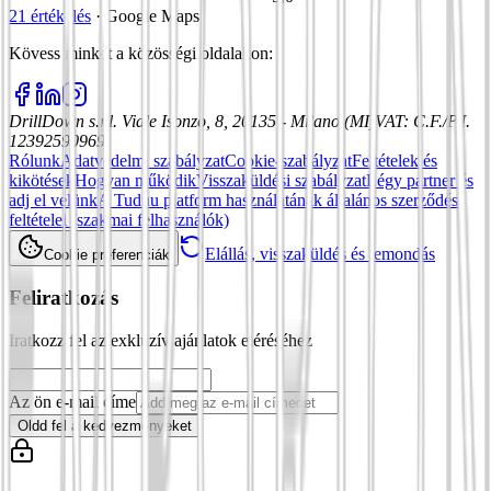
21 értékelés
·
Google Maps
Kövess minket a közösségi oldalakon
:
DrillDown s.r.l.
Viale Isonzo, 8, 20135 - Milano (MI)
VAT
:
C.F./P.I.
12392590969
Rólunk
Adatvédelmi szabályzat
Cookie-szabályzat
Feltételek és
kikötések
Hogyan működik
Visszaküldési szabályzat
Légy partner és
adj el velünk
A Tuduu platform használatának általános szerződési
feltételei (szakmai felhasználók)
Elállás, visszaküldés és lemondás
Cookie preferenciák
Feliratkozás
Iratkozz fel az exkluzív ajánlatok eléréséhez
Az ön e-mail címe
Oldd fel a kedvezményeket