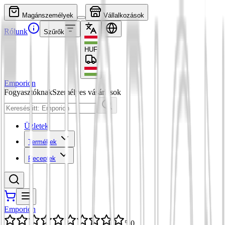
Magánszemélyek
Vállalkozások
Rólunk
Szűrők
HUF
Emporion
Fogyasztóknak
Személyes vásárlások
Üzletek
Termékek
Receptek
Emporion
5,0