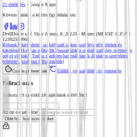
21 értékelés
·
Google Maps
Kövess minket a közösségi oldalakon
:
DrillDown s.r.l.
Viale Isonzo, 8, 20135 - Milano (MI)
VAT
:
C.F./P.I.
12392590969
Rólunk
Adatvédelmi szabályzat
Cookie-szabályzat
Feltételek és
kikötések
Hogyan működik
Visszaküldési szabályzat
Légy partner és
adj el velünk
A Tuduu platform használatának általános szerződési
feltételei (szakmai felhasználók)
Elállás, visszaküldés és lemondás
Cookie preferenciák
Feliratkozás
Iratkozz fel az exkluzív ajánlatok eléréséhez
Az ön e-mail címe
Oldd fel a kedvezményeket