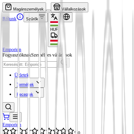
Magánszemélyek
Vállalkozások
Rólunk
Szűrők
HUF
Emporion
Fogyasztóknak
Személyes vásárlások
Üzletek
Termékek
Receptek
Emporion
5,0