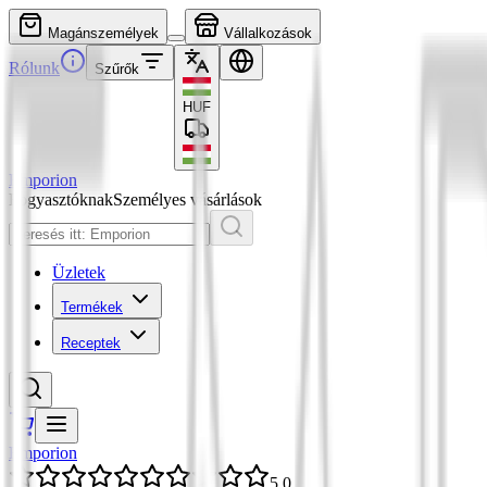
Magánszemélyek
Vállalkozások
Rólunk
Szűrők
HUF
Emporion
Fogyasztóknak
Személyes vásárlások
Üzletek
Termékek
Receptek
Emporion
5,0