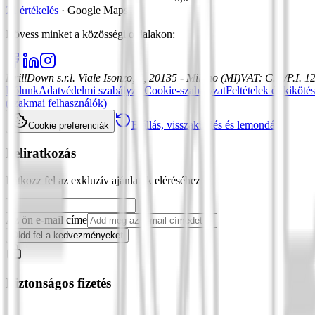
21 értékelés
·
Google Maps
Kövess minket a közösségi oldalakon
:
DrillDown s.r.l.
Viale Isonzo, 8, 20135 - Milano (MI)
VAT
:
C.F./P.I. 
Rólunk
Adatvédelmi szabályzat
Cookie-szabályzat
Feltételek és kiköté
(szakmai felhasználók)
Elállás, visszaküldés és lemondás
Cookie preferenciák
Feliratkozás
Iratkozz fel az exkluzív ajánlatok eléréséhez
Az ön e-mail címe
Oldd fel a kedvezményeket
Biztonságos fizetés