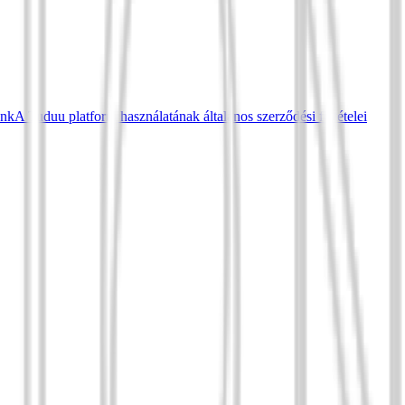
ünk
A Tuduu platform használatának általános szerződési feltételei