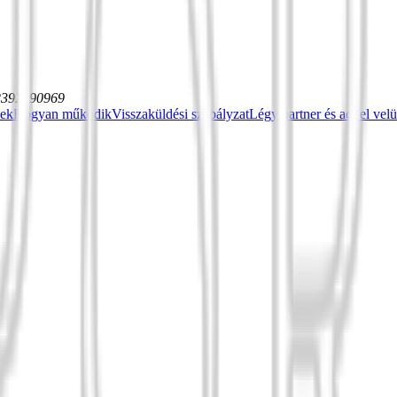
12392590969
sek
Hogyan működik
Visszaküldési szabályzat
Légy partner és adj el vel