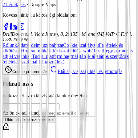
21 értékelés
·
Google Maps
Kövess minket a közösségi oldalakon
:
DrillDown s.r.l.
Viale Isonzo, 8, 20135 - Milano (MI)
VAT
:
C.F./P.I.
12392590969
Rólunk
Adatvédelmi szabályzat
Cookie-szabályzat
Feltételek és
kikötések
Hogyan működik
Visszaküldési szabályzat
Légy partner és
adj el velünk
A Tuduu platform használatának általános szerződési
feltételei (szakmai felhasználók)
Elállás, visszaküldés és lemondás
Cookie preferenciák
Feliratkozás
Iratkozz fel az exkluzív ajánlatok eléréséhez
Az ön e-mail címe
Oldd fel a kedvezményeket