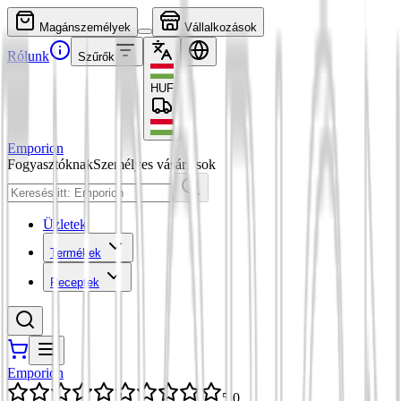
Magánszemélyek
Vállalkozások
Rólunk
Szűrők
HUF
Emporion
Fogyasztóknak
Személyes vásárlások
Üzletek
Termékek
Receptek
Emporion
5,0