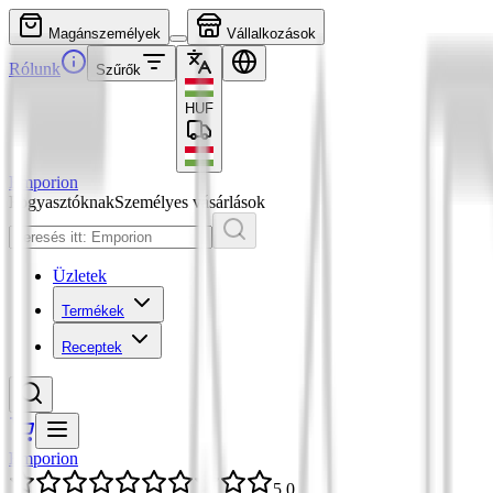
Magánszemélyek
Vállalkozások
Rólunk
Szűrők
HUF
Emporion
Fogyasztóknak
Személyes vásárlások
Üzletek
Termékek
Receptek
Emporion
5,0