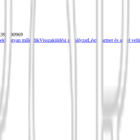
12392590969
sek
Hogyan működik
Visszaküldési szabályzat
Légy partner és adj el vel