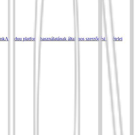
ünk
A Tuduu platform használatának általános szerződési feltételei