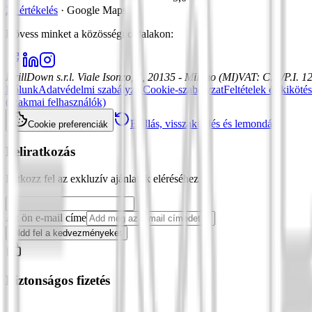
21 értékelés
·
Google Maps
Kövess minket a közösségi oldalakon
:
DrillDown s.r.l.
Viale Isonzo, 8, 20135 - Milano (MI)
VAT
:
C.F./P.I. 
Rólunk
Adatvédelmi szabályzat
Cookie-szabályzat
Feltételek és kiköté
(szakmai felhasználók)
Elállás, visszaküldés és lemondás
Cookie preferenciák
Feliratkozás
Iratkozz fel az exkluzív ajánlatok eléréséhez
Az ön e-mail címe
Oldd fel a kedvezményeket
Biztonságos fizetés